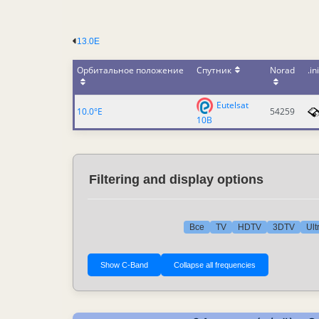
13.0E
Орбитальное положение
Спутник
Norad
.ini
Eutelsat
10.0°E
54259
10B
Filtering and display options
Все
TV
HDTV
3DTV
Ult