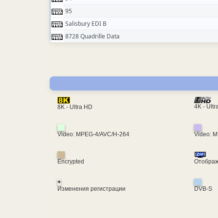
95
Salisbury EDI B
8728 Quadrille Data
4K - Ult
8K - Ultra HD
Video: MPEG-4/AVC/H-264
Video: 
Encrypted
Отображ
+
Изменения регистрации
DVB-S