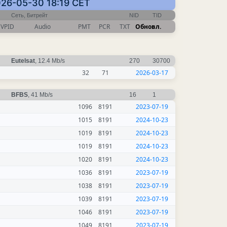
026-05-30 18:19 CET
Сеть, Битрейт
NID
TID
VPID
Audio
PMT
PCR
TXT
Обновл.
Eutelsat
, 12.4 Mb/s
270
30700
32
71
2026-03-17
BFBS
, 41 Mb/s
16
1
1096
8191
2023-07-19
1015
8191
2024-10-23
1019
8191
2024-10-23
1019
8191
2024-10-23
1020
8191
2024-10-23
1036
8191
2023-07-19
1038
8191
2023-07-19
1039
8191
2023-07-19
1046
8191
2023-07-19
1049
8191
2023-07-19