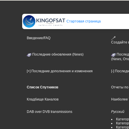
Стартовая страница
Введение/FAQ
Создайте
Последние обновления (News)
Послед
(News, От
[+] Последние дополнения и изменения
[-] Послед
Список Спутников
Отчеты по
Кладбище Каналов
Наиболее 
DAB over DVB transmissions
Русский
Категор
Категор
Катего