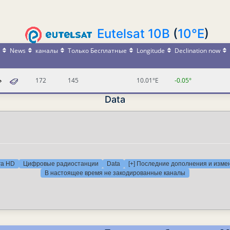
Eutelsat 10B
(
10°E
)
News
каналы
Только Бесплатные
Longitude
Declination now
172
145
10.01°E
-0.05°
Data
ra HD
Цифровые радиостанции
Data
[+] Последние дополнения и изме
В настоящее время не закодированные каналы