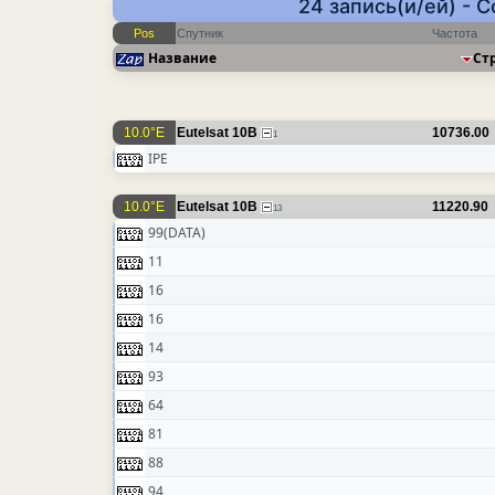
24 запись(и/ей) - 
Pos
Спутник
Частота
Название
Ст
10.0°E
Eutelsat 10B
10736.00
1
IPE
10.0°E
Eutelsat 10B
11220.90
13
99(DATA)
11
16
16
14
93
64
81
88
94