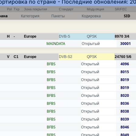
Сортировка по стране - Последние обновления: 2
Pol
Txp
Зона покрытия
Стандарт
Модуляция
SR/FEC
рана
Категория
Пакеты
Кодировка
SID
H
-
Europe
DVB-S
QPSK
8970
3/4
MAINDATA
Открытый
30001
V
C1
Europe
DVB-S2
QPSK
24760
5/6
BFBS
Открытый
4096
BFBS
Открытый
8015
BFBS
Открытый
8019
BFBS
Открытый
8019
BFBS
Открытый
8020
BFBS
Открытый
8036
BFBS
Открытый
8038
BFBS
Открытый
8039
BFBS
Открытый
8046
BFBS
Открытый
8049