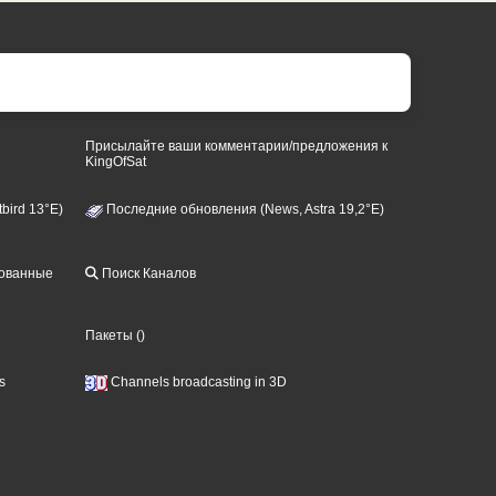
Присылайте ваши комментарии/предложения к
KingOfSat
bird 13°E)
Последние обновления (News, Astra 19,2°E)
рованные
Поиск Каналов
Пакеты
()
s
Channels broadcasting in 3D