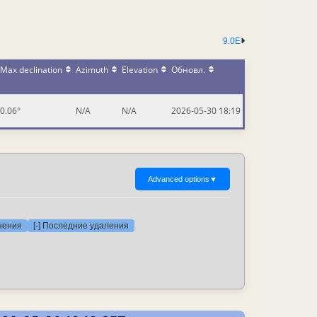
9.0E
Max declination
Azimuth
Elevation
Обновл.
0.06°
N/A
N/A
2026-05-30 18:19
Advanced options
▼
нения
[-] Последние удаления