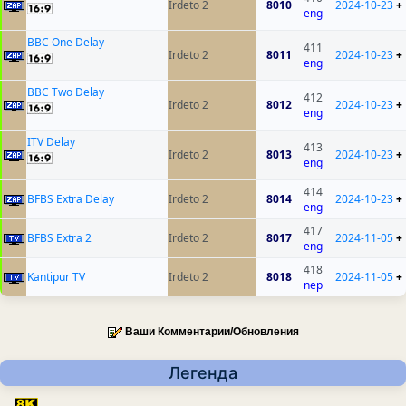
Irdeto 2
8010
2024-10-23
+
eng
BBC One Delay
411
Irdeto 2
8011
2024-10-23
+
eng
BBC Two Delay
412
Irdeto 2
8012
2024-10-23
+
eng
ITV Delay
413
Irdeto 2
8013
2024-10-23
+
eng
414
BFBS Extra Delay
Irdeto 2
8014
2024-10-23
+
eng
417
BFBS Extra 2
Irdeto 2
8017
2024-11-05
+
eng
418
Kantipur TV
Irdeto 2
8018
2024-11-05
+
nep
Ваши Комментарии/Обновления
Легенда