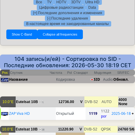
Все
TV
HDTV
3DTV
Ultra HD
Цифровые радиостанции
Data
[+] Последние дополнения и изменения
[-] Последние удаления
В настоящее время не закодированные каналы
104 запись(и/ей) - Сортировка по SID -
Последние обновления: 2026-05-30 18:19 CET
Pos
Спутник
Частота
Pol
Стандарт
Модуляция
SR/FEC
Название
Кодировка
SID
Audio
Обновл.
4000
10.0°E
Eutelsat 10B
12736.00
V
DVB-S2
AUTO
1
None
1122
ZAP Viva HD
Открытый
1119
2025-06-18
+
por
10.0°E
Eutelsat 10B
11220.90
V
DVB-S2
QPSK
24760
5/6
16