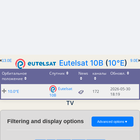
13.0E
Eutelsat 10B
(
10°E
)
9.0E
Орбитальное
Спутник
News
каналы
Обновл.
положение
Eutelsat
2026-05-30
10.0°E
172
18:19
10B
TV
Filtering and display options
Advanced options
▼