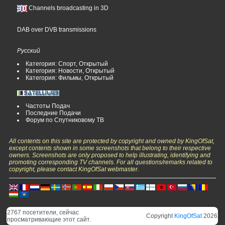
Channels broadcasting in 3D
DAB over DVB transmissions
Русский
Категория: Спорт, Открытый
Категория: Новости, Открытый
Категория: Фильмы, Открытый
Частоты Подач
Последние Подачи
Форум по Спутниковому ТВ
All contents on this site are protected by copyright and owned by KingOfSat,
except contents shown in some screenshots that belong to their respective
owners. Screenshots are only proposed to help illustrating, identifying and
promoting corresponding TV channels. For all questions/remarks related to
copyright, please contact KingOfSat webmaster.
2767 посетители, сейчас
Copyright
KingOfSat
2026
просматривающие этот сайт.