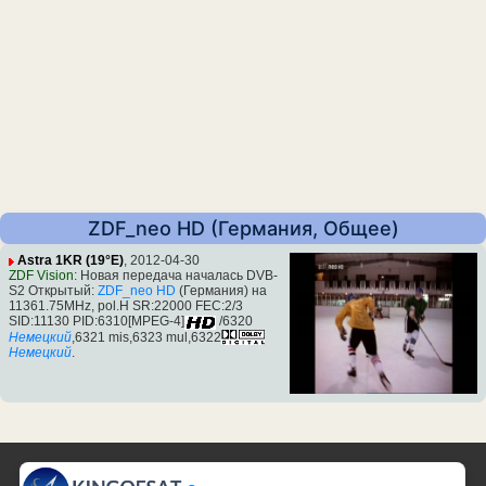
ZDF_neo HD (Германия, Общее)
Astra 1KR (19°E)
, 2012-04-30
ZDF Vision
: Новая передача началась DVB-
S2 Открытый:
ZDF_neo HD
(Германия) на
11361.75MHz, pol.H SR:22000 FEC:2/3
SID:11130 PID:6310[MPEG-4]
/6320
Немецкий
,6321 mis,6323 mul,6322
Немецкий
.