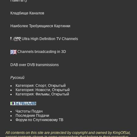
Пакеты
()
Кладбище Каналов
Наиболее Требующиеся Картинки
Ultra High Definition TV Channels
Channels broadcasting in 3D
DAB over DVB transmissions
Русский
Категория: Спорт, Открытый
Категория: Новости, Открытый
Категория: Фильмы, Открытый
Частоты Подач
Последние Подачи
Форум по Спутниковому ТВ
All contents on this site are protected by copyright and owned by KingOfSat,
except contents shown in some screenshots that belong to their respective