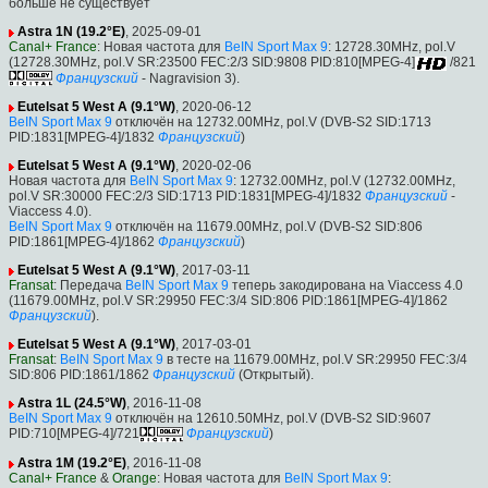
больше не существует
Astra 1N (19.2°E)
, 2025-09-01
Canal+ France
: Новая частота для
BeIN Sport Max 9
: 12728.30MHz, pol.V
(12728.30MHz, pol.V SR:23500 FEC:2/3 SID:9808 PID:810[MPEG-4]
/821
Французский
- Nagravision 3).
Eutelsat 5 West A (9.1°W)
, 2020-06-12
BeIN Sport Max 9
отключён на 12732.00MHz, pol.V (DVB-S2 SID:1713
PID:1831[MPEG-4]/1832
Французский
)
Eutelsat 5 West A (9.1°W)
, 2020-02-06
Новая частота для
BeIN Sport Max 9
: 12732.00MHz, pol.V (12732.00MHz,
pol.V SR:30000 FEC:2/3 SID:1713 PID:1831[MPEG-4]/1832
Французский
-
Viaccess 4.0).
BeIN Sport Max 9
отключён на 11679.00MHz, pol.V (DVB-S2 SID:806
PID:1861[MPEG-4]/1862
Французский
)
Eutelsat 5 West A (9.1°W)
, 2017-03-11
Fransat
: Передача
BeIN Sport Max 9
теперь закодирована на Viaccess 4.0
(11679.00MHz, pol.V SR:29950 FEC:3/4 SID:806 PID:1861[MPEG-4]/1862
Французский
).
Eutelsat 5 West A (9.1°W)
, 2017-03-01
Fransat
:
BeIN Sport Max 9
в тесте на 11679.00MHz, pol.V SR:29950 FEC:3/4
SID:806 PID:1861/1862
Французский
(Открытый).
Astra 1L (24.5°W)
, 2016-11-08
BeIN Sport Max 9
отключён на 12610.50MHz, pol.V (DVB-S2 SID:9607
PID:710[MPEG-4]/721
Французский
)
Astra 1M (19.2°E)
, 2016-11-08
Canal+ France
&
Orange
: Новая частота для
BeIN Sport Max 9
: