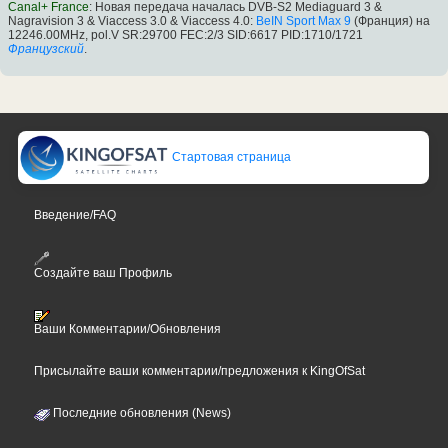
Canal+ France
: Новая передача началась DVB-S2 Mediaguard 3 &
Nagravision 3 & Viaccess 3.0 & Viaccess 4.0:
BeIN Sport Max 9
(Франция) на
12246.00MHz, pol.V SR:29700 FEC:2/3 SID:6617 PID:1710/1721
Французский
.
Стартовая страница
Введение/FAQ
Создайте ваш Профиль
Ваши Комментарии/Обновления
Присылайте ваши комментарии/предложения к KingOfSat
Последние обновления (News)