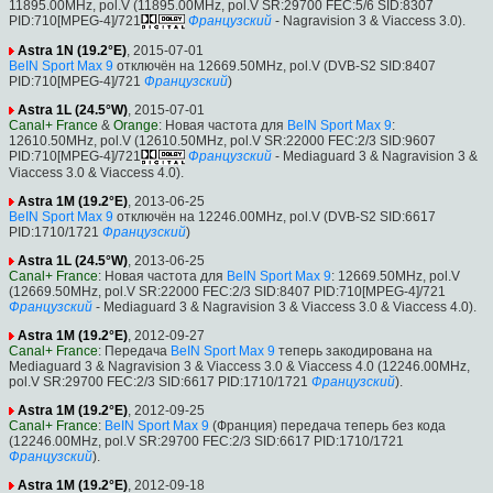
11895.00MHz, pol.V (11895.00MHz, pol.V SR:29700 FEC:5/6 SID:8307
PID:710[MPEG-4]/721
Французский
- Nagravision 3 & Viaccess 3.0).
Astra 1N (19.2°E)
, 2015-07-01
BeIN Sport Max 9
отключён на 12669.50MHz, pol.V (DVB-S2 SID:8407
PID:710[MPEG-4]/721
Французский
)
Astra 1L (24.5°W)
, 2015-07-01
Canal+ France
&
Orange
: Новая частота для
BeIN Sport Max 9
:
12610.50MHz, pol.V (12610.50MHz, pol.V SR:22000 FEC:2/3 SID:9607
PID:710[MPEG-4]/721
Французский
- Mediaguard 3 & Nagravision 3 &
Viaccess 3.0 & Viaccess 4.0).
Astra 1M (19.2°E)
, 2013-06-25
BeIN Sport Max 9
отключён на 12246.00MHz, pol.V (DVB-S2 SID:6617
PID:1710/1721
Французский
)
Astra 1L (24.5°W)
, 2013-06-25
Canal+ France
: Новая частота для
BeIN Sport Max 9
: 12669.50MHz, pol.V
(12669.50MHz, pol.V SR:22000 FEC:2/3 SID:8407 PID:710[MPEG-4]/721
Французский
- Mediaguard 3 & Nagravision 3 & Viaccess 3.0 & Viaccess 4.0).
Astra 1M (19.2°E)
, 2012-09-27
Canal+ France
: Передача
BeIN Sport Max 9
теперь закодирована на
Mediaguard 3 & Nagravision 3 & Viaccess 3.0 & Viaccess 4.0 (12246.00MHz,
pol.V SR:29700 FEC:2/3 SID:6617 PID:1710/1721
Французский
).
Astra 1M (19.2°E)
, 2012-09-25
Canal+ France
:
BeIN Sport Max 9
(Франция) передача теперь без кода
(12246.00MHz, pol.V SR:29700 FEC:2/3 SID:6617 PID:1710/1721
Французский
).
Astra 1M (19.2°E)
, 2012-09-18