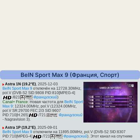
BeIN Sport Max 9 (Франция, Спорт)
Astra 1N (19.2°E)
, 2025-12-03
BeIN Sport Max 9
отключён на 12728.30MHz,
pol.V (DVB-S2 SID:9808 PID:810[MPEG-4]
/821
Французский
)
Canal+ France
: Новая частота для
BeIN Sport
Max 9
: 12324.00MHz, pol.V (12324.00MHz,
pol.V SR:29700 FEC:2/3 SID:9607
PID:710[H.265]
/721
Французский
- Nagravision 3).
Astra 1P (19.2°E)
, 2025-09-01
BeIN Sport Max 9
отключили на 11895.00MHz, pol.V (DVB-S2 SID:8307
PID:710[MPEG-4]
/721
Французский
). Этот канал на спутнике