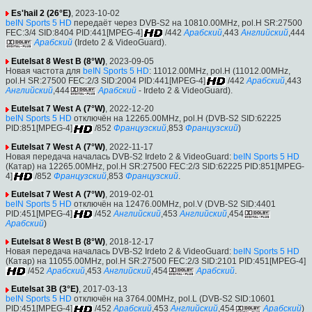
Es'hail 2 (26°E)
, 2023-10-02
beIN Sports 5 HD
передаёт через DVB-S2 на 10810.00MHz, pol.H SR:27500
FEC:3/4 SID:8404 PID:441[MPEG-4]
/442
Арабский
,443
Английский
,444
Арабский
(Irdeto 2 & VideoGuard).
Eutelsat 8 West B (8°W)
, 2023-09-05
Новая частота для
beIN Sports 5 HD
: 11012.00MHz, pol.H (11012.00MHz,
pol.H SR:27500 FEC:2/3 SID:2004 PID:441[MPEG-4]
/442
Арабский
,443
Английский
,444
Арабский
- Irdeto 2 & VideoGuard).
Eutelsat 7 West A (7°W)
, 2022-12-20
beIN Sports 5 HD
отключён на 12265.00MHz, pol.H (DVB-S2 SID:62225
PID:851[MPEG-4]
/852
Французский
,853
Французский
)
Eutelsat 7 West A (7°W)
, 2022-11-17
Новая передача началась DVB-S2 Irdeto 2 & VideoGuard:
beIN Sports 5 HD
(Катар) на 12265.00MHz, pol.H SR:27500 FEC:2/3 SID:62225 PID:851[MPEG-
4]
/852
Французский
,853
Французский
.
Eutelsat 7 West A (7°W)
, 2019-02-01
beIN Sports 5 HD
отключён на 12476.00MHz, pol.V (DVB-S2 SID:4401
PID:451[MPEG-4]
/452
Английский
,453
Английский
,454
Арабский
)
Eutelsat 8 West B (8°W)
, 2018-12-17
Новая передача началась DVB-S2 Irdeto 2 & VideoGuard:
beIN Sports 5 HD
(Катар) на 11055.00MHz, pol.H SR:27500 FEC:2/3 SID:2101 PID:451[MPEG-4]
/452
Арабский
,453
Английский
,454
Арабский
.
Eutelsat 3B (3°E)
, 2017-03-13
beIN Sports 5 HD
отключён на 3764.00MHz, pol.L (DVB-S2 SID:10601
PID:451[MPEG-4]
/452
Арабский
,453
Английский
,454
Арабский
)