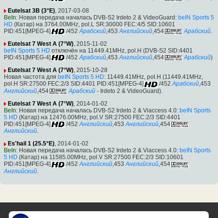
Eutelsat 3B (3°E)
, 2017-03-08
BeIn
: Новая передача началась DVB-S2 Irdeto 2 & VideoGuard:
beIN Sports 5
HD
(Катар) на 3764.00MHz, pol.L SR:30000 FEC:4/5 SID:10601
PID:451[MPEG-4]
/452
Арабский
,453
Английский
,454
Арабский
.
Eutelsat 7 West A (7°W)
, 2015-11-02
beIN Sports 5 HD
отключён на 11449.41MHz, pol.H (DVB-S2 SID:4401
PID:451[MPEG-4]
/452
Арабский
,453
Английский
,454
Арабский
)
Eutelsat 7 West A (7°W)
, 2015-10-28
Новая частота для
beIN Sports 5 HD
: 11449.41MHz, pol.H (11449.41MHz,
pol.H SR:27500 FEC:2/3 SID:4401 PID:451[MPEG-4]
/452
Арабский
,453
Английский
,454
Арабский
- Irdeto 2 & VideoGuard).
Eutelsat 7 West A (7°W)
, 2014-01-02
BeIn
: Новая передача началась DVB-S2 Irdeto 2 & Viaccess 4.0:
beIN Sports
5 HD
(Катар) на 12476.00MHz, pol.V SR:27500 FEC:2/3 SID:4401
PID:451[MPEG-4]
/452
Английский
,453
Английский
,454
Английский
.
Es'hail 1 (25.5°E)
, 2014-01-02
BeIn
: Новая передача началась DVB-S2 Irdeto 2 & Viaccess 4.0:
beIN Sports
5 HD
(Катар) на 11585.00MHz, pol.V SR:27500 FEC:2/3 SID:10601
PID:451[MPEG-4]
/452
Английский
,453
Английский
,454
Английский
.