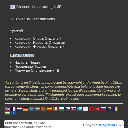
Channels broadcasting in 3D
DAB over DVB transmissions
Русский
Категория: Спорт, Открытый
Категория: Новости, Открытый
Категория: Фильмы, Открытый
Частоты Подач
Последние Подачи
Форум по Спутниковому ТВ
All contents on this site are protected by copyright and owned by KingOfSat,
except contents shown in some screenshots that belong to their respective
owners. Screenshots are only proposed to help illustrating, identifying and
promoting corresponding TV channels. For all questions/remarks related to
copyright, please contact KingOfSat webmaster.
3998 посетители, сейчас
Copyright
KingOfSat
2026
просматривающие этот сайт.