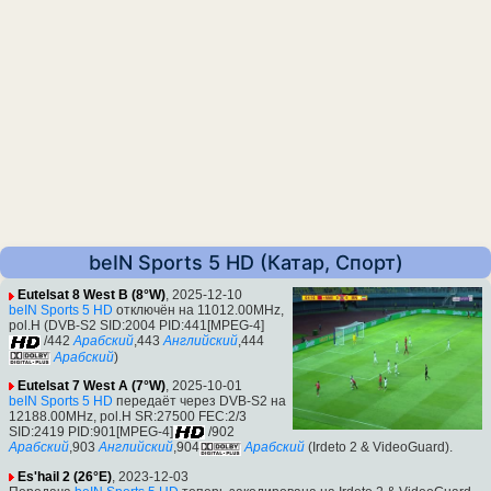
beIN Sports 5 HD (Катар, Спорт)
Eutelsat 8 West B (8°W)
, 2025-12-10
beIN Sports 5 HD
отключён на 11012.00MHz,
pol.H (DVB-S2 SID:2004 PID:441[MPEG-4]
/442
Арабский
,443
Английский
,444
Арабский
)
Eutelsat 7 West A (7°W)
, 2025-10-01
beIN Sports 5 HD
передаёт через DVB-S2 на
12188.00MHz, pol.H SR:27500 FEC:2/3
SID:2419 PID:901[MPEG-4]
/902
Арабский
,903
Английский
,904
Арабский
(Irdeto 2 & VideoGuard).
Es'hail 2 (26°E)
, 2023-12-03