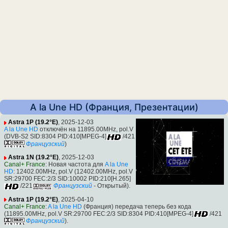
A la Une HD (Франция, Презентации)
Astra 1P (19.2°E)
, 2025-12-03
A la Une HD
отключён на 11895.00MHz, pol.V
(DVB-S2 SID:8304 PID:410[MPEG-4]
/421
Французский
)
Astra 1N (19.2°E)
, 2025-12-03
Canal+ France
: Новая частота для
A la Une
HD
: 12402.00MHz, pol.V (12402.00MHz, pol.V
SR:29700 FEC:2/3 SID:10002 PID:210[H.265]
/221
Французский
- Открытый).
Astra 1P (19.2°E)
, 2025-04-10
Canal+ France
:
A la Une HD
(Франция) передача теперь без кода
(11895.00MHz, pol.V SR:29700 FEC:2/3 SID:8304 PID:410[MPEG-4]
/421
Французский
).