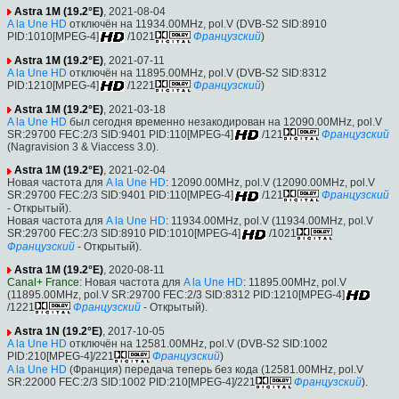
Astra 1M (19.2°E)
, 2021-08-04
A la Une HD
отключён на 11934.00MHz, pol.V (DVB-S2 SID:8910
PID:1010[MPEG-4]
/1021
Французский
)
Astra 1M (19.2°E)
, 2021-07-11
A la Une HD
отключён на 11895.00MHz, pol.V (DVB-S2 SID:8312
PID:1210[MPEG-4]
/1221
Французский
)
Astra 1M (19.2°E)
, 2021-03-18
A la Une HD
был сегодня временно незакодирован на 12090.00MHz, pol.V
SR:29700 FEC:2/3 SID:9401 PID:110[MPEG-4]
/121
Французский
(Nagravision 3 & Viaccess 3.0).
Astra 1M (19.2°E)
, 2021-02-04
Новая частота для
A la Une HD
: 12090.00MHz, pol.V (12090.00MHz, pol.V
SR:29700 FEC:2/3 SID:9401 PID:110[MPEG-4]
/121
Французский
- Открытый).
Новая частота для
A la Une HD
: 11934.00MHz, pol.V (11934.00MHz, pol.V
SR:29700 FEC:2/3 SID:8910 PID:1010[MPEG-4]
/1021
Французский
- Открытый).
Astra 1M (19.2°E)
, 2020-08-11
Canal+ France
: Новая частота для
A la Une HD
: 11895.00MHz, pol.V
(11895.00MHz, pol.V SR:29700 FEC:2/3 SID:8312 PID:1210[MPEG-4]
/1221
Французский
- Открытый).
Astra 1N (19.2°E)
, 2017-10-05
A la Une HD
отключён на 12581.00MHz, pol.V (DVB-S2 SID:1002
PID:210[MPEG-4]/221
Французский
)
A la Une HD
(Франция) передача теперь без кода (12581.00MHz, pol.V
SR:22000 FEC:2/3 SID:1002 PID:210[MPEG-4]/221
Французский
).