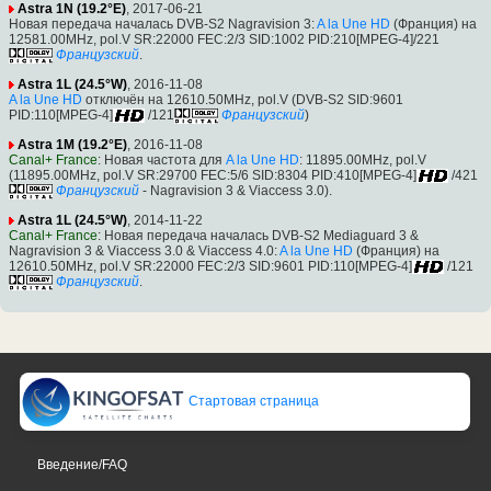
Astra 1N (19.2°E)
, 2017-06-21
Новая передача началась DVB-S2 Nagravision 3:
A la Une HD
(Франция) на
12581.00MHz, pol.V SR:22000 FEC:2/3 SID:1002 PID:210[MPEG-4]/221
Французский
.
Astra 1L (24.5°W)
, 2016-11-08
A la Une HD
отключён на 12610.50MHz, pol.V (DVB-S2 SID:9601
PID:110[MPEG-4]
/121
Французский
)
Astra 1M (19.2°E)
, 2016-11-08
Canal+ France
: Новая частота для
A la Une HD
: 11895.00MHz, pol.V
(11895.00MHz, pol.V SR:29700 FEC:5/6 SID:8304 PID:410[MPEG-4]
/421
Французский
- Nagravision 3 & Viaccess 3.0).
Astra 1L (24.5°W)
, 2014-11-22
Canal+ France
: Новая передача началась DVB-S2 Mediaguard 3 &
Nagravision 3 & Viaccess 3.0 & Viaccess 4.0:
A la Une HD
(Франция) на
12610.50MHz, pol.V SR:22000 FEC:2/3 SID:9601 PID:110[MPEG-4]
/121
Французский
.
Стартовая страница
Введение/FAQ