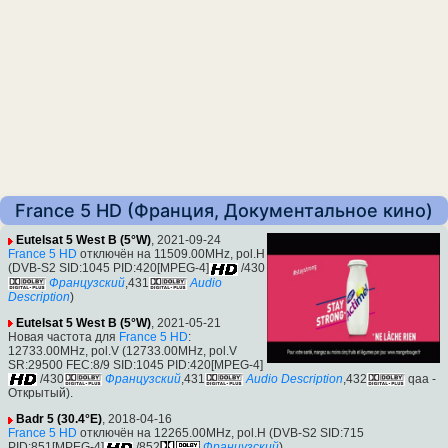
France 5 HD (Франция, Документальное кино)
Eutelsat 5 West B (5°W)
, 2021-09-24
France 5 HD
отключён на 11509.00MHz, pol.H
(DVB-S2 SID:1045 PID:420[MPEG-4]
/430
Французский
,431
Audio
Description
)
Eutelsat 5 West B (5°W)
, 2021-05-21
Новая частота для
France 5 HD
:
12733.00MHz, pol.V (12733.00MHz, pol.V
SR:29500 FEC:8/9 SID:1045 PID:420[MPEG-4]
/430
Французский
,431
Audio Description
,432
qaa -
Открытый).
Badr 5 (30.4°E)
, 2018-04-16
France 5 HD
отключён на 12265.00MHz, pol.H (DVB-S2 SID:715
PID:851[MPEG-4]
/852
Французский
)