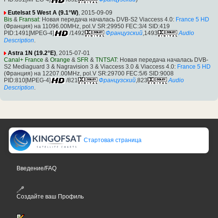
Eutelsat 5 West A (9.1°W)
, 2015-09-09
Bis
&
Fransat
: Новая передача началась DVB-S2 Viaccess 4.0:
France 5 HD
(Франция) на 11096.00MHz, pol.V SR:29950 FEC:3/4 SID:419
PID:1491[MPEG-4]
/1492
Французский
,1493
Audio
Description
.
Astra 1N (19.2°E)
, 2015-07-01
Canal+ France
&
Orange
&
SFR
&
TNTSAT
: Новая передача началась DVB-
S2 Mediaguard 3 & Nagravision 3 & Viaccess 3.0 & Viaccess 4.0:
France 5 HD
(Франция) на 12207.00MHz, pol.V SR:29700 FEC:5/6 SID:9008
PID:810[MPEG-4]
/821
Французский
,823
Audio
Description
.
Стартовая страница
Введение/FAQ
Создайте ваш Профиль