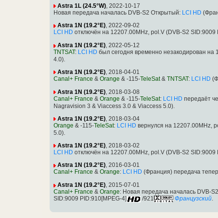
Astra 1L (24.5°W)
, 2022-10-17
Новая передача началась DVB-S2 Открытый:
LCI HD
(Фран
Astra 1N (19.2°E)
, 2022-09-02
LCI HD
отключён на 12207.00MHz, pol.V (DVB-S2 SID:9009
Astra 1N (19.2°E)
, 2022-05-12
TNTSAT
:
LCI HD
был сегодня временно незакодирован на 1
4.0).
Astra 1N (19.2°E)
, 2018-04-01
Canal+ France
&
Orange
& -115-
TeleSat
&
TNTSAT
:
LCI HD
(Ф
Astra 1N (19.2°E)
, 2018-03-08
Canal+ France
&
Orange
& -115-
TeleSat
:
LCI HD
передаёт че
Nagravision 3 & Viaccess 3.0 & Viaccess 5.0).
Astra 1N (19.2°E)
, 2018-03-04
Orange
& -115-
TeleSat
:
LCI HD
вернулся на 12207.00MHz, po
5.0).
Astra 1N (19.2°E)
, 2018-03-02
LCI HD
отключён на 12207.00MHz, pol.V (DVB-S2 SID:9009
Astra 1N (19.2°E)
, 2016-03-01
Canal+ France
&
Orange
:
LCI HD
(Франция) передача теперь
Astra 1N (19.2°E)
, 2015-07-01
Canal+ France
&
Orange
: Новая передача началась DVB-S2 M
SID:9009 PID:910[MPEG-4]
/921
Французский
.