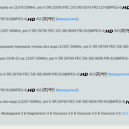
ция) на 11376.50MHz, pol.V SR:22000 FEC:2/3 SID:6374 PID:1274[MPEG-4]
 PID:910[MPEG-4]
/921
Французский
)
2207.00MHz, pol.V SR:29700 FEC:2/3 SID:9009 PID:910[MPEG-4]
/921
ранция) передача теперь без кода (12207.00MHz, pol.V SR:29700 FEC:5/6 SID
рез DVB-S2 на 12207.00MHz, pol.V SR:29700 FEC:5/6 SID:9009 PID:910[MPEG-
l.V SR:29700 FEC:5/6 SID:9009 PID:910[MPEG-4]
/921
Французски
 PID:910[MPEG-4]
/921
Французский
)
 без кода (12207.00MHz, pol.V SR:29700 FEC:5/6 SID:9009 PID:910[MPEG-4]
ediaguard 3 & Nagravision 3 & Viaccess 3.0 & Viaccess 4.0 & Viaccess 5.0:
LCI