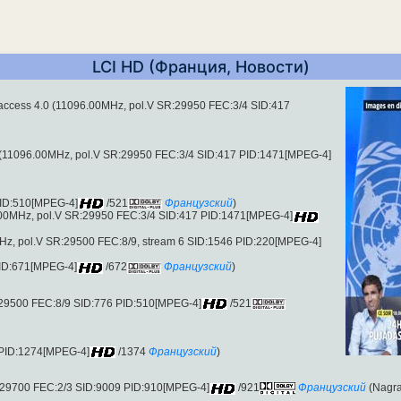
LCI HD (Франция, Новости)
ccess 4.0 (11096.00MHz, pol.V SR:29950 FEC:3/4 SID:417
(11096.00MHz, pol.V SR:29950 FEC:3/4 SID:417 PID:1471[MPEG-4]
PID:510[MPEG-4]
/521
Французский
)
.00MHz, pol.V SR:29950 FEC:3/4 SID:417 PID:1471[MPEG-4]
Hz, pol.V SR:29500 FEC:8/9, stream 6 SID:1546 PID:220[MPEG-4]
ID:671[MPEG-4]
/672
Французский
)
29500 FEC:8/9 SID:776 PID:510[MPEG-4]
/521
 PID:1274[MPEG-4]
/1374
Французский
)
29700 FEC:2/3 SID:9009 PID:910[MPEG-4]
/921
Французский
(Nagra