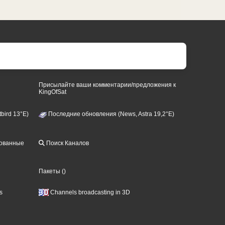
Присылайте ваши комментарии/предложения к
KingOfSat
bird 13°E)
Последние обновления (News, Astra 19,2°E)
рованные
Поиск Каналов
Пакеты
()
s
Channels broadcasting in 3D