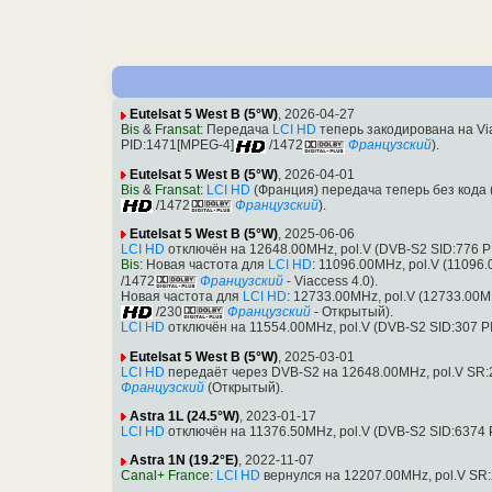
Eutelsat 5 West B (5°W)
, 2026-04-27
Bis
&
Fransat
: Передача
LCI HD
теперь закодирована на Via
PID:1471[MPEG-4]
/1472
Французский
).
Eutelsat 5 West B (5°W)
, 2026-04-01
Bis
&
Fransat
:
LCI HD
(Франция) передача теперь без кода 
/1472
Французский
).
Eutelsat 5 West B (5°W)
, 2025-06-06
LCI HD
отключён на 12648.00MHz, pol.V (DVB-S2 SID:776 
Bis
: Новая частота для
LCI HD
: 11096.00MHz, pol.V (11096
/1472
Французский
- Viaccess 4.0).
Новая частота для
LCI HD
: 12733.00MHz, pol.V (12733.00M
/230
Французский
- Открытый).
LCI HD
отключён на 11554.00MHz, pol.V (DVB-S2 SID:307 P
Eutelsat 5 West B (5°W)
, 2025-03-01
LCI HD
передаёт через DVB-S2 на 12648.00MHz, pol.V SR:
Французский
(Открытый).
Astra 1L (24.5°W)
, 2023-01-17
LCI HD
отключён на 11376.50MHz, pol.V (DVB-S2 SID:6374
Astra 1N (19.2°E)
, 2022-11-07
Canal+ France
:
LCI HD
вернулся на 12207.00MHz, pol.V SR: