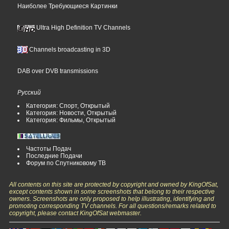
Наиболее Требующиеся Картинки
Ultra High Definition TV Channels
Channels broadcasting in 3D
DAB over DVB transmissions
Русский
Категория: Спорт, Открытый
Категория: Новости, Открытый
Категория: Фильмы, Открытый
Частоты Подач
Последние Подачи
Форум по Спутниковому ТВ
All contents on this site are protected by copyright and owned by KingOfSat,
except contents shown in some screenshots that belong to their respective
owners. Screenshots are only proposed to help illustrating, identifying and
promoting corresponding TV channels. For all questions/remarks related to
copyright, please contact KingOfSat webmaster.