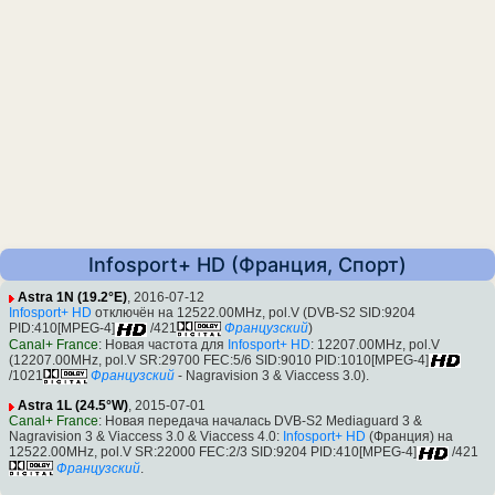
Infosport+ HD (Франция, Спорт)
Astra 1N (19.2°E)
, 2016-07-12
Infosport+ HD
отключён на 12522.00MHz, pol.V (DVB-S2 SID:9204
PID:410[MPEG-4]
/421
Французский
)
Canal+ France
: Новая частота для
Infosport+ HD
: 12207.00MHz, pol.V
(12207.00MHz, pol.V SR:29700 FEC:5/6 SID:9010 PID:1010[MPEG-4]
/1021
Французский
- Nagravision 3 & Viaccess 3.0).
Astra 1L (24.5°W)
, 2015-07-01
Canal+ France
: Новая передача началась DVB-S2 Mediaguard 3 &
Nagravision 3 & Viaccess 3.0 & Viaccess 4.0:
Infosport+ HD
(Франция) на
12522.00MHz, pol.V SR:22000 FEC:2/3 SID:9204 PID:410[MPEG-4]
/421
Французский
.