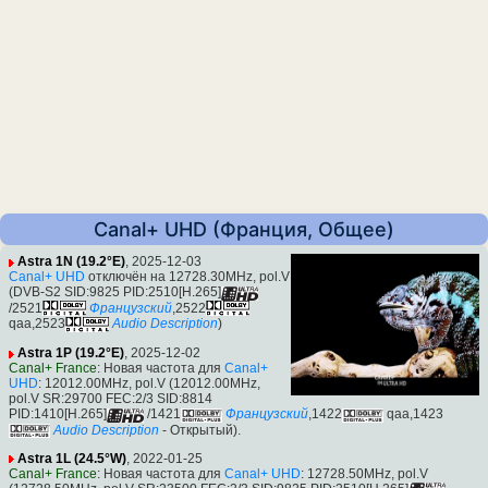
Canal+ UHD (Франция, Общее)
Astra 1N (19.2°E)
, 2025-12-03
Canal+ UHD
отключён на 12728.30MHz, pol.V
(DVB-S2 SID:9825 PID:2510[H.265]
/2521
Французский
,2522
qaa,2523
Audio Description
)
Astra 1P (19.2°E)
, 2025-12-02
Canal+ France
: Новая частота для
Canal+
UHD
: 12012.00MHz, pol.V (12012.00MHz,
pol.V SR:29700 FEC:2/3 SID:8814
PID:1410[H.265]
/1421
Французский
,1422
qaa,1423
Audio Description
- Открытый).
Astra 1L (24.5°W)
, 2022-01-25
Canal+ France
: Новая частота для
Canal+ UHD
: 12728.50MHz, pol.V