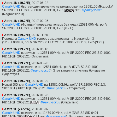
Astra 1N (19.2°E)
, 2017-06-22
Canal+ UHD
был сегодня временно незакодирован на 12581.00MHz, pol.V
SR:22000 FEC:2/3 SID:1001 PID:110[H.265]
/121
Французский
(Nagravision 3).
Astra 1N (19.2°E)
, 2017-02-25
Canal+ UHD
(Франция) передача теперь без кода (12581.00MHz, pol.V
SR:22000 FEC:2/3 SID:1001 PID:110[H.265]/121 ).
Astra 1N (19.2°E)
, 2016-11-26
Передача
Canal+ UHD
теперь закодирована на Nagravision 3
(12581.00MHz, pol.V SR:22000 FEC:2/3 SID:1001 PID:110[H.265]/121 ).
Astra 1N (19.2°E)
, 2016-06-18
Canal+ UHD
вернулся на 12581.00MHz, pol.V SR:22000 FEC:2/3 SID:1001
PID:110[H.265]/121 (Открытый).
Astra 1N (19.2°E)
, 2016-05-20
Canal+ UHD
отключили на 12581.00MHz, pol.V (DVB-S2 SID:1001
PID:110[H.265]/121
Французский
). Этот канал на спутнике больше не
существует
Astra 1N (19.2°E)
, 2016-01-29
Новый SID для
Canal+ UHD
на 12581.00MHz, pol.V SR:22000 FEC:2/3:
SID:1001 ( PID:110[H.265]/121
Французский
- Открытый).
Astra 1N (19.2°E)
, 2016-01-28
Canal+ UHD
вернулся на 12581.00MHz, pol.V SR:22000 FEC:2/3 SID:6401
PID:110[H.265]/121
Французский
(Открытый).
Astra 1L (24.5°W)
, 2016-01-02
Canal+ UHD
отключили на 11479.00MHz, pol.V (DVB-S2 SID:6401
PID:110[H.265]
/121 aac
Французский
). Этот канал на спутнике