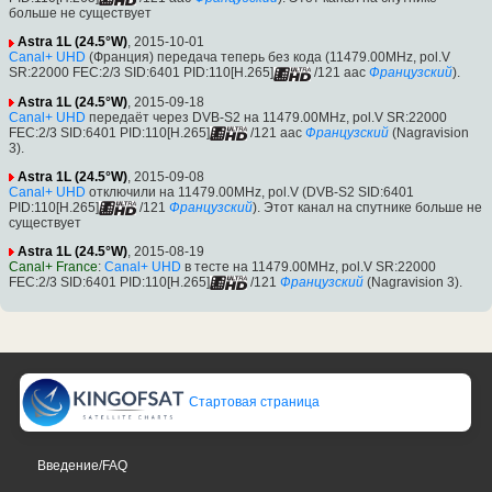
больше не существует
Astra 1L (24.5°W)
, 2015-10-01
Canal+ UHD
(Франция) передача теперь без кода (11479.00MHz, pol.V
SR:22000 FEC:2/3 SID:6401 PID:110[H.265]
/121 aac
Французский
).
Astra 1L (24.5°W)
, 2015-09-18
Canal+ UHD
передаёт через DVB-S2 на 11479.00MHz, pol.V SR:22000
FEC:2/3 SID:6401 PID:110[H.265]
/121 aac
Французский
(Nagravision
3).
Astra 1L (24.5°W)
, 2015-09-08
Canal+ UHD
отключили на 11479.00MHz, pol.V (DVB-S2 SID:6401
PID:110[H.265]
/121
Французский
). Этот канал на спутнике больше не
существует
Astra 1L (24.5°W)
, 2015-08-19
Canal+ France
:
Canal+ UHD
в тесте на 11479.00MHz, pol.V SR:22000
FEC:2/3 SID:6401 PID:110[H.265]
/121
Французский
(Nagravision 3).
Стартовая страница
Введение/FAQ