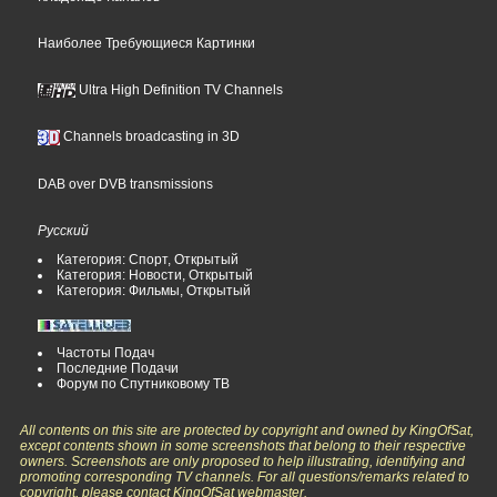
Наиболее Требующиеся Картинки
Ultra High Definition TV Channels
Channels broadcasting in 3D
DAB over DVB transmissions
Русский
Категория: Спорт, Открытый
Категория: Новости, Открытый
Категория: Фильмы, Открытый
Частоты Подач
Последние Подачи
Форум по Спутниковому ТВ
All contents on this site are protected by copyright and owned by KingOfSat,
except contents shown in some screenshots that belong to their respective
owners. Screenshots are only proposed to help illustrating, identifying and
promoting corresponding TV channels. For all questions/remarks related to
copyright, please contact KingOfSat webmaster.