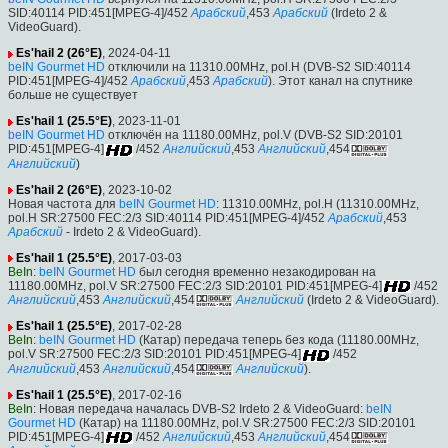
SID:40114 PID:451[MPEG-4]/452
Арабский
,453
Арабский
(Irdeto 2 &
VideoGuard).
Es'hail 2 (26°E)
, 2024-04-11
beIN Gourmet HD
отключили на 11310.00MHz, pol.H (DVB-S2 SID:40114
PID:451[MPEG-4]/452
Арабский
,453
Арабский
). Этот канал на спутнике
больше не существует
Es'hail 1 (25.5°E)
, 2023-11-01
beIN Gourmet HD
отключён на 11180.00MHz, pol.V (DVB-S2 SID:20101
PID:451[MPEG-4]
/452
Английский
,453
Английский
,454
Английский
)
Es'hail 2 (26°E)
, 2023-10-02
Новая частота для
beIN Gourmet HD
: 11310.00MHz, pol.H (11310.00MHz,
pol.H SR:27500 FEC:2/3 SID:40114 PID:451[MPEG-4]/452
Арабский
,453
Арабский
- Irdeto 2 & VideoGuard).
Es'hail 1 (25.5°E)
, 2017-03-03
BeIn
:
beIN Gourmet HD
был сегодня временно незакодирован на
11180.00MHz, pol.V SR:27500 FEC:2/3 SID:20101 PID:451[MPEG-4]
/452
Английский
,453
Английский
,454
Английский
(Irdeto 2 & VideoGuard).
Es'hail 1 (25.5°E)
, 2017-02-28
BeIn
:
beIN Gourmet HD
(Катар) передача теперь без кода (11180.00MHz,
pol.V SR:27500 FEC:2/3 SID:20101 PID:451[MPEG-4]
/452
Английский
,453
Английский
,454
Английский
).
Es'hail 1 (25.5°E)
, 2017-02-16
BeIn
: Новая передача началась DVB-S2 Irdeto 2 & VideoGuard:
beIN
Gourmet HD
(Катар) на 11180.00MHz, pol.V SR:27500 FEC:2/3 SID:20101
PID:451[MPEG-4]
/452
Английский
,453
Английский
,454