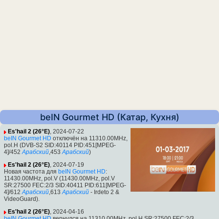
beIN Gourmet HD (Катар, Кухня)
Es'hail 2 (26°E)
, 2024-07-22
beIN Gourmet HD
отключён на 11310.00MHz,
pol.H (DVB-S2 SID:40114 PID:451[MPEG-
4]/452
Арабский
,453
Арабский
)
Es'hail 2 (26°E)
, 2024-07-19
Новая частота для
beIN Gourmet HD
:
11430.00MHz, pol.V (11430.00MHz, pol.V
SR:27500 FEC:2/3 SID:40411 PID:611[MPEG-
4]/612
Арабский
,613
Арабский
- Irdeto 2 &
VideoGuard).
Es'hail 2 (26°E)
, 2024-04-16
beIN Gourmet HD
вернулся на 11310.00MHz, pol.H SR:27500 FEC:2/3