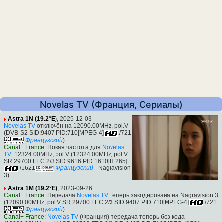
Novelas TV (Франция, Сериалы)
Astra 1N (19.2°E)
, 2025-12-03
Novelas TV
отключён на 12090.00MHz, pol.V
(DVB-S2 SID:9407 PID:710[MPEG-4]
/721
Французский
)
Canal+ France
: Новая частота для
Novelas
TV
: 12324.00MHz, pol.V (12324.00MHz, pol.V
SR:29700 FEC:2/3 SID:9616 PID:1610[H.265]
/1621
Французский
- Nagravision
3).
Astra 1M (19.2°E)
, 2023-09-26
Canal+ France
: Передача
Novelas TV
теперь закодирована на Nagravision 3
(12090.00MHz, pol.V SR:29700 FEC:2/3 SID:9407 PID:710[MPEG-4]
/721
Французский
).
Canal+ France
:
Novelas TV
(Франция) передача теперь без кода