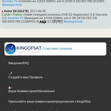
Novelas TV
отключён на 11823.00MHz, pol.H (DVB-S SID:807 PID:353/355
Французский
)
Astra 1N (19.2°E)
, 2017-09-26
Canal+ France
: Новая передача началась DVB-S2 Nagravision 3 & Viaccess
3.0:
Novelas TV
(Франция) на 12246.00MHz, pol.V SR:29700 FEC:5/6
SID:6602 PID:210[MPEG-4]
/221
Французский
.
Стартовая страница
Введение/FAQ
Создайте ваш Профиль
Ваши Комментарии/Обновления
Присылайте ваши комментарии/предложения к KingOfSat