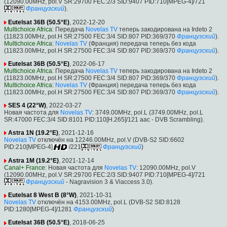
(12090.00MHz, pol.V SR:29700 FEC:2/3 SID:9407 PID:710[MPEG-4]/721
Французский
).
Eutelsat 36B (50.5°E)
, 2022-12-20
Multichoice Africa
: Передача
Novelas TV
теперь закодирована на Irdeto 2
(11823.00MHz, pol.H SR:27500 FEC:3/4 SID:807 PID:369/370
Французский
).
Multichoice Africa
:
Novelas TV
(Франция) передача теперь без кода
(11823.00MHz, pol.H SR:27500 FEC:3/4 SID:807 PID:369/370
Французский
).
Eutelsat 36B (50.5°E)
, 2022-06-17
Multichoice Africa
: Передача
Novelas TV
теперь закодирована на Irdeto 2
(11823.00MHz, pol.H SR:27500 FEC:3/4 SID:807 PID:369/370
Французский
).
Multichoice Africa
:
Novelas TV
(Франция) передача теперь без кода
(11823.00MHz, pol.H SR:27500 FEC:3/4 SID:807 PID:369/370
Французский
).
SES 4 (22°W)
, 2022-03-27
Новая частота для
Novelas TV
: 3749.00MHz, pol.L (3749.00MHz, pol.L
SR:47000 FEC:3/4 SID:8101 PID:110[H.265]/121 aac - DVB Scrambling).
Astra 1N (19.2°E)
, 2021-12-16
Novelas TV
отключён на 12246.00MHz, pol.V (DVB-S2 SID:6602
PID:210[MPEG-4]
/221
Французский
)
Astra 1M (19.2°E)
, 2021-12-14
Canal+ France
: Новая частота для
Novelas TV
: 12090.00MHz, pol.V
(12090.00MHz, pol.V SR:29700 FEC:2/3 SID:9407 PID:710[MPEG-4]/721
Французский
- Nagravision 3 & Viaccess 3.0).
Eutelsat 8 West B (8°W)
, 2021-10-31
Novelas TV
отключён на 4153.00MHz, pol.L (DVB-S2 SID:8128
PID:1280[MPEG-4]/1281
Французский
)
Eutelsat 36B (50.5°E)
, 2018-06-25