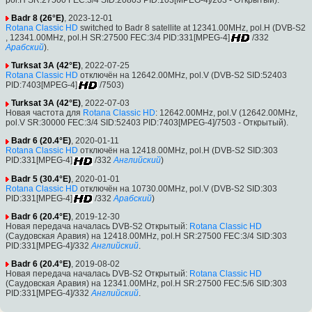
Badr 8 (26°E)
, 2023-12-01
Rotana Classic HD
switched to Badr 8 satellite at 12341.00MHz, pol.H (DVB-S2
, 12341.00MHz, pol.H SR:27500 FEC:3/4 PID:331[MPEG-4]
/332
Арабский
).
Turksat 3A (42°E)
, 2022-07-25
Rotana Classic HD
отключён на 12642.00MHz, pol.V (DVB-S2 SID:52403
PID:7403[MPEG-4]
/7503)
Turksat 3A (42°E)
, 2022-07-03
Новая частота для
Rotana Classic HD
: 12642.00MHz, pol.V (12642.00MHz,
pol.V SR:30000 FEC:3/4 SID:52403 PID:7403[MPEG-4]/7503 - Открытый).
Badr 6 (20.4°E)
, 2020-01-11
Rotana Classic HD
отключён на 12418.00MHz, pol.H (DVB-S2 SID:303
PID:331[MPEG-4]
/332
Английский
)
Badr 5 (30.4°E)
, 2020-01-01
Rotana Classic HD
отключён на 10730.00MHz, pol.V (DVB-S2 SID:303
PID:331[MPEG-4]
/332
Арабский
)
Badr 6 (20.4°E)
, 2019-12-30
Новая передача началась DVB-S2 Открытый:
Rotana Classic HD
(Саудовская Аравия) на 12418.00MHz, pol.H SR:27500 FEC:3/4 SID:303
PID:331[MPEG-4]/332
Английский
.
Badr 6 (20.4°E)
, 2019-08-02
Новая передача началась DVB-S2 Открытый:
Rotana Classic HD
(Саудовская Аравия) на 12341.00MHz, pol.H SR:27500 FEC:5/6 SID:303
PID:331[MPEG-4]/332
Английский
.