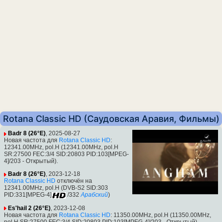
Rotana Classic HD (Саудовская Аравия, Фильмы)
Badr 8 (26°E)
, 2025-08-27
Новая частота для
Rotana Classic HD
:
12341.00MHz, pol.H (12341.00MHz, pol.H
SR:27500 FEC:3/4 SID:20803 PID:103[MPEG-
4]/203 - Открытый).
Badr 8 (26°E)
, 2023-12-18
Rotana Classic HD
отключён на
12341.00MHz, pol.H (DVB-S2 SID:303
PID:331[MPEG-4]
/332
Арабский
)
Es'hail 2 (26°E)
, 2023-12-08
Новая частота для
Rotana Classic HD
: 11350.00MHz, pol.H (11350.00MHz,
pol.H SR:27500 FEC:3/4 SID:20803 PID:103[MPEG-4]/203 - Открытый).