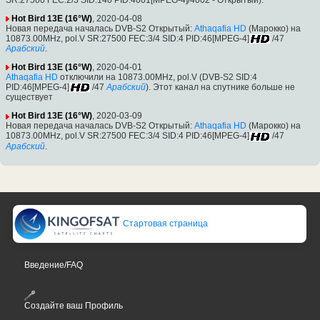
Hot Bird 13E (16°W)
, 2020-04-08
Новая передача началась DVB-S2 Открытый:
Athaqafia HD
(Марокко) на
10873.00MHz, pol.V SR:27500 FEC:3/4 SID:4 PID:46[MPEG-4]
/47
Арабский
.
Hot Bird 13E (16°W)
, 2020-04-01
Athaqafia HD
отключили на 10873.00MHz, pol.V (DVB-S2 SID:4
PID:46[MPEG-4]
/47
Арабский
). Этот канал на спутнике больше не
существует
Hot Bird 13E (16°W)
, 2020-03-09
Новая передача началась DVB-S2 Открытый:
Athaqafia HD
(Марокко) на
10873.00MHz, pol.V SR:27500 FEC:3/4 SID:4 PID:46[MPEG-4]
/47
Арабский
.
Стартовая страница
Введение/FAQ
Создайте ваш Профиль