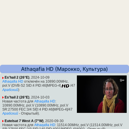
Athaqafia HD (Марокко, Культура)
Es'hail 2 (26°E)
, 2024-10-09
Athaqafia HD
отключён на 10890.00MHz,
pol.V (DVB-S2 SID:4 PID:46[MPEG-4]
/47
Арабский
)
Es'hail 2 (26°E)
, 2024-10-03
Новая частота для
Athaqafia HD
:
10890.00MHz, pol.V (10890.00MHz, pol.V
SR:27500 FEC:3/4 SID:4 PID:46[MPEG-4]/47
Арабский
- Открытый).
Eutelsat 7 West A (7°W)
, 2020-09-30
Новая частота для
Athaqafia HD
: 11514.00MHz, pol.V (11514.00MHz, pol.V
SR:27500 FEC:2/3 SID:140 PID:4001[MPEG-4]/4002 - Открытый).