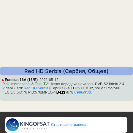
Red HD Serbia (Сербия, Общее)
Eutelsat 16A (16°E)
, 2021-05-12
Pink International
&
Total TV
: Новая передача началась DVB-S2 Irdeto 2 &
VideoGuard:
Red HD Serbia
(Сербия) на 11139.00MHz, pol.V SR:27500
FEC:3/5 SID:78 PID:578[MPEG-4]
/678
Сербский
.
Стартовая страница