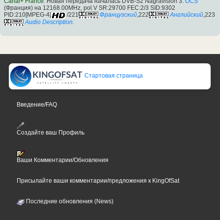
Canal+ France
: Новая передача началась DVB-S2 Nagravision 3:
OCS
(Франция) на 12168.00MHz, pol.V SR:29700 FEC:2/3 SID:9302
PID:210[MPEG-4]
/221
Французский
,222
Английский
,223
Audio Description
.
Стартовая страница
Введение/FAQ
Создайте ваш Профиль
Ваши Комментарии/Обновления
Присылайте ваши комментарии/предложения к KingOfSat
Последние обновления (News)