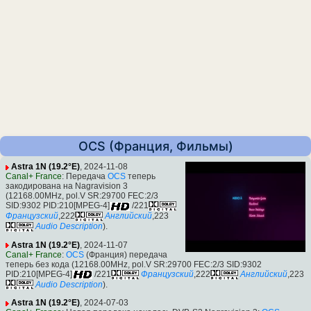
OCS (Франция, Фильмы)
Astra 1N (19.2°E)
, 2024-11-08
Canal+ France
: Передача
OCS
теперь
закодирована на Nagravision 3
(12168.00MHz, pol.V SR:29700 FEC:2/3
SID:9302 PID:210[MPEG-4]
/221
Французский
,222
Английский
,223
Audio Description
).
Astra 1N (19.2°E)
, 2024-11-07
Canal+ France
:
OCS
(Франция) передача
теперь без кода (12168.00MHz, pol.V SR:29700 FEC:2/3 SID:9302
PID:210[MPEG-4]
/221
Французский
,222
Английский
,223
Audio Description
).
Astra 1N (19.2°E)
, 2024-07-03