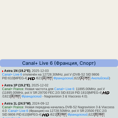
Canal+ Live 6 (Франция, Спорт)
Astra 1N (19.2°E)
, 2025-12-03
Canal+ Live 6
отключён на 12728.30MHz, pol.V (DVB-S2 SID:9806
PID:610[MPEG-4]
/621
Французский
,622
Английский
)
Astra 1P (19.2°E)
, 2025-12-02
Canal+ France
: Новая частота для
Canal+ Live 6
: 11895.00MHz, pol.V
(11895.00MHz, pol.V SR:29700 FEC:2/3 SID:8318 PID:1810[MPEG-4]
/1821
Французский
- Nagravision 3 & Viaccess 4.0).
Astra 1L (24.5°W)
, 2024-09-12
Canal+ France
: Новая передача началась DVB-S2 Nagravision 3 & Viaccess
4.0:
Canal+ Live 6
(Франция) на 12728.50MHz, pol.V SR:23500 FEC:2/3
SID:9806 PID:610[MPEG-4]
/621
Французский
,622