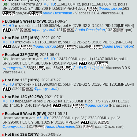
Bis
: Новая частота для
M6 HD
: 11681.00MHz, pol.H (11681.00MHz, pol.H
SR:27500 FEC:3/4 SID:306 PID:561[MPEG-4]/562
Французский
,563
qaa,564
Audio Description
- Viaccess 3.0 & Viaccess 4.0).
Eutelsat 5 West B (5°W)
, 2021-09-24
M6 HD
отключён на 11509.00MHz, pol.H (DVB-S2 SID:1025 PID:120[MPEG-4]
/130
Французский
,131
Audio Description
,132
qaa)
Hot Bird 13E (16°W)
, 2021-09-07
M6 HD
отключён на 11681.00MHz, pol.H (DVB-S2 SID:306 PID:561[MPEG-4]
/562
Французский
,563
qaa,564
Audio Description
)
Eutelsat 33F (33°E)
, 2021-09-07
Bis
: Новая частота для
M6 HD
: 12437.00MHz, pol.H (12437.00MHz, pol.H
SR:27500 FEC:3/4 SID:306 PID:561[MPEG-4]
/562
Французский
,563
qaa,564
Audio Description
- Viaccess 3.0 &
Viaccess 4.0).
Hot Bird 13E (16°W)
, 2021-07-27
M6 HD
отключён на 11096.00MHz, pol.H (DVB-S2 SID:120 PID:1201[MPEG-4]
/1202
Французский
)
Hot Bird 13C (50.2°W)
, 2021-07-01
M6 HD
передаёт через DVB-S2 на 11526.00MHz, pol.H SR:29700 FEC:2/3
SID:14161 PID:4611[MPEG-4]
/4612
Французский
(Panaccess).
Eutelsat 5 West B (5°W)
, 2021-05-21
Новая частота для
M6 HD
: 12733.00MHz, pol.V (12733.00MHz, pol.V
SR:29500 FEC:8/9 SID:1025 PID:120[MPEG-4]
/130
Французский
,131
Audio Description
,132
qaa - Открытый).
Hot Bird 13E (16°W)
, 2020-09-25