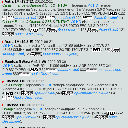
Astra 1M (19.2°E)
, 2012-12-11
Canal+ France
&
Orange
&
SFR
&
TNTSAT
: Передача
M6 HD
теперь
закодирована на Mediaguard 3 & Nagravision 3 & Viaccess 3.0 & Viaccess 4.0
(12168.00MHz, pol.V SR:29700 FEC:2/3 SID:9310 PID:170[MPEG-4]
/122
Французский
,123
Английский
,121
Audio Description
).
Canal+ France
&
Orange
&
SFR
&
TNTSAT
:
M6 HD
(Франция) передача
теперь без кода (12168.00MHz, pol.V SR:29700 FEC:2/3 SID:9310
PID:170[MPEG-4]
/122
Французский
,123
Английский
,121
Audio Description
).
Astra 1M (19.2°E)
, 2012-06-21
M6 HD
switched to Astra 1M satellite at 12168.00MHz, pol.V (DVB-S2 ,
12168.00MHz, pol.V SR:29700 FEC:2/3 PID:170[MPEG-4]
/122
Французский
,123
оригинальное аудио
).
Eutelsat 5 West A (9.1°W)
, 2012-05-30
M6 HD
switched to DVB-S2 at 11096.00MHz, pol.V SR:29950 FEC:3/4
PID:831[MPEG-4]
/832
Французский
,833
оригинальное
аудио
,836
Audio Description
.
Eutelsat 33D
, 2012-02-09
Bis
&
Orange
: Передача
M6 HD
теперь закодирована на Viaccess 3.0 &
Viaccess 4.0 (11681.00MHz, pol.H SR:27500 FEC:3/4 SID:306 PID:561[MPEG-
4]
/562
Французский
,563
оригинальное аудио
,564
Audio Description
).
Eutelsat 33D
, 2012-02-08
Orange
: Передача
M6 HD
теперь закодирована на Viaccess 3.0
(11681.00MHz, pol.H SR:27500 FEC:3/4 SID:306 PID:561[MPEG-4]
/562
Французский
,563
оригинальное аудио
,564
Audio
Description
).