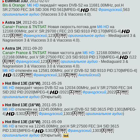
Eutelsat 33D
, 2012-02-07
Bis
&
Orange
:
M6 HD
передаёт через DVB-S2 на 11681.00MHz, pol.H
SR:27500 FEC:3/4 SID:306 PID:561[MPEG-4]
/562
Французский
,563
оригинальное аудио
(Viaccess 3.0 & Viaccess 4.0).
Astra 1H
, 2012-01-24
Canal+ France
&
TNTSAT
: Новая скорость потока для
M6 HD
на
12168.00MHz, pol.V: SR:29700 ( FEC:2/3 SID:9310 PID:170[MPEG-4]
/122
Французский
,123
оригинальное аудио
- Mediaguard 3 &
Nagravision 3 & Viaccess 3.0 & Viaccess 4.0).
Astra 1H
, 2011-09-20
Canal+ France
&
TNTSAT
: Новая частота для
M6 HD
: 12168.00MHz, pol.V
(12168.00MHz, pol.V SR:27500 FEC:2/3 SID:9310 PID:170[MPEG-4]
/122
Французский
,123
оригинальное аудио
- Mediaguard 3 &
Nagravision 3 & Viaccess 3.0 & Viaccess 4.0).
M6 HD
отключён на 12581.00MHz, pol.V (DVB-S2 SID:9310 PID:170[MPEG-4]
/122
Французский
,123
Английский
)
Hot Bird 13E (16°W)
, 2011-05-26
M6 HD
передаёт через DVB-S2 на 12034.00MHz, pol.V SR:27500 FEC:3/4
SID:202 PID:2020[MPEG-4]
/2021
Французский
,2022
оригинальное аудио
(Открытый).
Hot Bird 13E (16°W)
, 2011-05-19
M6 HD
отключён на 12245.00MHz, pol.H (DVB-S2 SID:3615 PID:1301[MPEG-
4]
/1302
Французский
,1303
оригинальное аудио
)
Hot Bird 13E (16°W)
, 2011-05-09
M6 HD
в тесте на 12245.00MHz, pol.H SR:27500 FEC:3/4 SID:3615
PID:1301[MPEG-4]
/1302
Французский
,1303
оригинальное аудио
(Открытый).