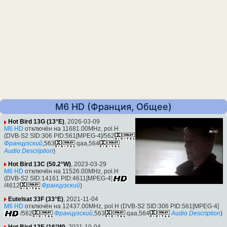
M6 HD (Франция, Общее)
Hot Bird 13G (13°E)
, 2026-03-09
M6 HD
отключён на 11681.00MHz, pol.H
(DVB-S2 SID:306 PID:561[MPEG-4]/562
Французский
,563
qaa,564
Audio Description
)
Hot Bird 13C (50.2°W)
, 2023-03-29
M6 HD
отключён на 11526.00MHz, pol.H
(DVB-S2 SID:14161 PID:4611[MPEG-4]
/4612
Французский
)
Eutelsat 33F (33°E)
, 2021-11-04
M6 HD
отключён на 12437.00MHz, pol.H (DVB-S2 SID:306 PID:561[MPEG-4]
/562
Французский
,563
qaa,564
Audio Description
)
Hot Bird 13E (16°W)
, 2021-10-04