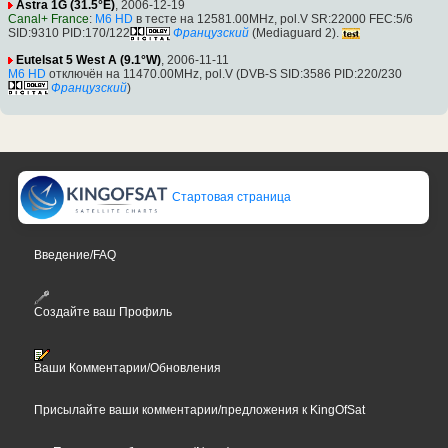
Astra 1G (31.5°E)
, 2006-12-19
Canal+ France
:
M6 HD
в тесте на 12581.00MHz, pol.V SR:22000 FEC:5/6
SID:9310 PID:170/122
Французский
(Mediaguard 2).
Eutelsat 5 West A (9.1°W)
, 2006-11-11
M6 HD
отключён на 11470.00MHz, pol.V (DVB-S SID:3586 PID:220/230
Французский
)
Стартовая страница
Введение/FAQ
Создайте ваш Профиль
Ваши Комментарии/Обновления
Присылайте ваши комментарии/предложения к KingOfSat