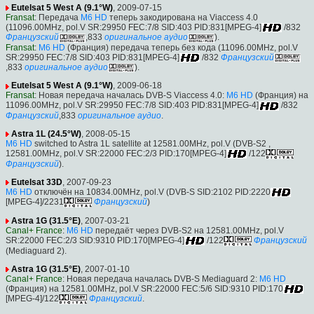
Eutelsat 5 West A (9.1°W)
, 2009-07-15
Fransat
: Передача
M6 HD
теперь закодирована на Viaccess 4.0
(11096.00MHz, pol.V SR:29950 FEC:7/8 SID:403 PID:831[MPEG-4]
/832
Французский
,833
оригинальное аудио
).
Fransat
:
M6 HD
(Франция) передача теперь без кода (11096.00MHz, pol.V
SR:29950 FEC:7/8 SID:403 PID:831[MPEG-4]
/832
Французский
,833
оригинальное аудио
).
Eutelsat 5 West A (9.1°W)
, 2009-06-18
Fransat
: Новая передача началась DVB-S Viaccess 4.0:
M6 HD
(Франция) на
11096.00MHz, pol.V SR:29950 FEC:7/8 SID:403 PID:831[MPEG-4]
/832
Французский
,833
оригинальное аудио
.
Astra 1L (24.5°W)
, 2008-05-15
M6 HD
switched to Astra 1L satellite at 12581.00MHz, pol.V (DVB-S2 ,
12581.00MHz, pol.V SR:22000 FEC:2/3 PID:170[MPEG-4]
/122
Французский
).
Eutelsat 33D
, 2007-09-23
M6 HD
отключён на 10834.00MHz, pol.V (DVB-S SID:2102 PID:2220
[MPEG-4]/2231
Французский
)
Astra 1G (31.5°E)
, 2007-03-21
Canal+ France
:
M6 HD
передаёт через DVB-S2 на 12581.00MHz, pol.V
SR:22000 FEC:2/3 SID:9310 PID:170[MPEG-4]
/122
Французский
(Mediaguard 2).
Astra 1G (31.5°E)
, 2007-01-10
Canal+ France
: Новая передача началась DVB-S Mediaguard 2:
M6 HD
(Франция) на 12581.00MHz, pol.V SR:22000 FEC:5/6 SID:9310 PID:170
[MPEG-4]/122
Французский
.