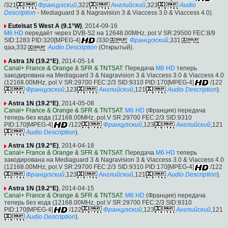
/321
Французский
,322
Английский
,323
Audio
Description
- Mediaguard 3 & Nagravision 3 & Viaccess 3.0 & Viaccess 4.0).
Eutelsat 5 West A (9.1°W)
, 2014-09-16
M6 HD
передаёт через DVB-S2 на 12648.00MHz, pol.V SR:29500 FEC:8/9
SID:1283 PID:320[MPEG-4]
/330
Французский
,331
qaa,332
Audio Description
(Открытый).
Astra 1N (19.2°E)
, 2014-05-14
Canal+ France
&
Orange
&
SFR
&
TNTSAT
: Передача
M6 HD
теперь
закодирована на Mediaguard 3 & Nagravision 3 & Viaccess 3.0 & Viaccess 4.0
(12168.00MHz, pol.V SR:29700 FEC:2/3 SID:9310 PID:170[MPEG-4]
/122
Французский
,123
Английский
,121
Audio Description
).
Astra 1N (19.2°E)
, 2014-05-08
Canal+ France
&
Orange
&
SFR
&
TNTSAT
:
M6 HD
(Франция) передача
теперь без кода (12168.00MHz, pol.V SR:29700 FEC:2/3 SID:9310
PID:170[MPEG-4]
/122
Французский
,123
Английский
,121
Audio Description
).
Astra 1N (19.2°E)
, 2014-04-18
Canal+ France
&
Orange
&
SFR
&
TNTSAT
: Передача
M6 HD
теперь
закодирована на Mediaguard 3 & Nagravision 3 & Viaccess 3.0 & Viaccess 4.0
(12168.00MHz, pol.V SR:29700 FEC:2/3 SID:9310 PID:170[MPEG-4]
/122
Французский
,123
Английский
,121
Audio Description
).
Astra 1N (19.2°E)
, 2014-04-15
Canal+ France
&
Orange
&
SFR
&
TNTSAT
:
M6 HD
(Франция) передача
теперь без кода (12168.00MHz, pol.V SR:29700 FEC:2/3 SID:9310
PID:170[MPEG-4]
/122
Французский
,123
Английский
,121
Audio Description
).