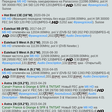
Передача
M6 HD
теперь закодирована на Panaccess (11096.00MHz, pol.H
SR:30000 FEC:3/4 SID:120 PID:1201[MPEG-4]
/1202 aac
Французский
).
Suisse
Hot Bird 13E (16°W)
, 2020-09-24
M6 HD
(Франция) передача теперь без кода (11096.00MHz, pol.H SR:30000
FEC:3/4 SID:120 PID:1201[MPEG-4]
/1202 aac
Французский
). Suisse
Eutelsat 9B (9°E)
, 2017-04-27
M6 HD
отключён на 12034.00MHz, pol.V (DVB-S2 SID:202 PID:2020[MPEG-4]
/2021
Французский
,2022
Audio Description
)
Eutelsat 5 West A (9.1°W)
, 2016-11-26
M6 HD
отключён на 11139.00MHz, pol.V (DVB Newtec )
Eutelsat 5 West A (9.1°W)
, 2016-08-30
Новая частота для
M6 HD
: 11509.00MHz, pol.H (11509.00MHz, pol.H
SR:29500 FEC:8/9 SID:1025 PID:120[MPEG-4]
/130
Французский
,131
Audio Description
,132
qaa - Открытый).
Eutelsat 5 West A (9.1°W)
, 2016-04-05
M6 HD
отключён на 12648.00MHz, pol.V (DVB-S2 SID:1283 PID:320[MPEG-4]
/330
Французский
,331
qaa,332
Audio Description
)
Astra 1N (19.2°E)
, 2015-04-29
Canal+ France
&
Orange
&
SFR
&
TNTSAT
: Новый FEC для
M6 HD
на
12168.00MHz, pol.V: FEC:5/6 ( SR:29700 SID:9303 PID:310[MPEG-4]
/321
Французский
,322
Английский
,323
Audio
Description
- Mediaguard 3 & Nagravision 3 & Viaccess 3.0 & Viaccess 4.0).
Astra 1N (19.2°E)
, 2015-04-28
Canal+ France
&
Orange
&
SFR
&
TNTSAT
: Новый SID для
M6 HD
на
12168.00MHz, pol.V SR:29700 FEC:2/3: SID:9303 ( PID:310[MPEG-4]