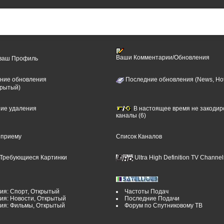
Ваши Комментарии/Обновления
 ваш Профиль
ние обновления
Последние обновления (News, Hot
крытый)
ние удаления
В настоящее время не закоди
каналы (6)
 приему
Список Каналов
Требующиеся Картинки
Ultra High Definition TV Channel
ия: Спорт, Открытый
Частоты Подач
ия: Новости, Открытый
Последние Подачи
рия: Фильмы, Открытый
Форум по Спутниковому ТВ