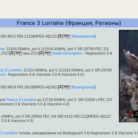
France 3 Lorraine (Франция, Регионы)
 SID:8612 PID:1210[MPEG-4]/1221
Французский
)
ine
: 11934.00MHz, pol.V (11934.00MHz, pol.V SR:29700 FEC:2/3
й
,2522
qaa,2523
Audio Description
- Nagravision 3 &
ce 3 Lorraine
: 12324.00MHz, pol.V (12324.00MHz, pol.V SR:29700
кий
- Nagravision 3 & Viaccess 3.0 & Viaccess 4.0).
 SID:9819 PID:1910[MPEG-4]/1921
Французский
)
 для
France 3 Lorraine
на 12728.50MHz, pol.V: SR:23500 ( FEC:2/3
ravision 3 & Viaccess 3.0 & Viaccess 4.0).
.00MHz, pol.V SR:29950 FEC:3/4 SID:4115 PID:121[MPEG-4]/122
 3.0 & Viaccess 4.0).
3 Lorraine
теперь закодирована на Mediaguard 3 & Nagravision 3 & Viaccess 3.