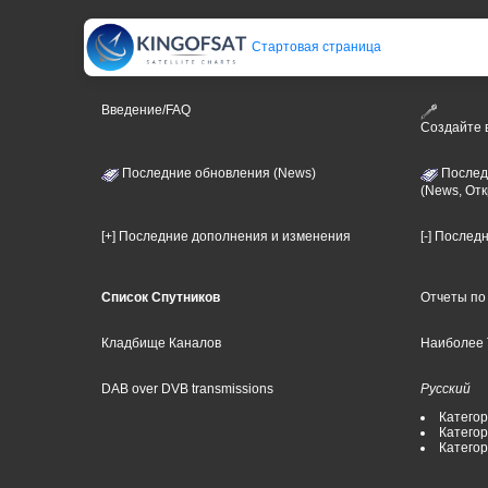
Стартовая страница
Введение/FAQ
Создайте
Последние обновления (News)
Послед
(News, От
[+] Последние дополнения и изменения
[-] Послед
Список Спутников
Отчеты по
Кладбище Каналов
Наиболее 
DAB over DVB transmissions
Русский
Категор
Категор
Катего