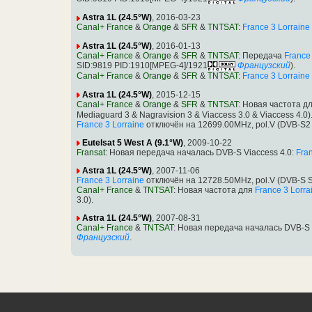
Astra 1L (24.5°W)
, 2016-03-23
Canal+ France
&
Orange
&
SFR
&
TNTSAT
:
France 3 Lorraine
Astra 1L (24.5°W)
, 2016-01-13
Canal+ France
&
Orange
&
SFR
&
TNTSAT
: Передача
France 
SID:9819 PID:1910[MPEG-4]/1921
Французский
).
Canal+ France
&
Orange
&
SFR
&
TNTSAT
:
France 3 Lorraine
Astra 1L (24.5°W)
, 2015-12-15
Canal+ France
&
Orange
&
SFR
&
TNTSAT
: Новая частота д
Mediaguard 3 & Nagravision 3 & Viaccess 3.0 & Viaccess 4.0)
France 3 Lorraine
отключён на 12699.00MHz, pol.V (DVB-S2 
Eutelsat 5 West A (9.1°W)
, 2009-10-22
Fransat
: Новая передача началась DVB-S Viaccess 4.0:
Fran
Astra 1L (24.5°W)
, 2007-11-06
France 3 Lorraine
отключён на 12728.50MHz, pol.V (DVB-S S
Canal+ France
&
TNTSAT
: Новая частота для
France 3 Lorra
3.0).
Astra 1L (24.5°W)
, 2007-08-31
Canal+ France
&
TNTSAT
: Новая передача началась DVB-S M
Французский
.