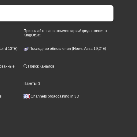
Присылайте ваши комментарии/предложения к
KingOfSat
bird 13°E)
Последние обновления (News, Astra 19,2°E)
рованные
Поиск Каналов
Пакеты
()
s
Channels broadcasting in 3D