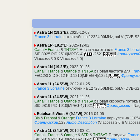
Astra 1N (19.2°E)
, 2025-12-03
France 3 Lorraine
отключён на 12324.00MHz, pol.V (DVB-S2
Astra 1P (19.2°E)
, 2025-12-02
Canal+ France
&
TNTSAT
: Новая частота для
France 3 Lorra
SID:8925 PID:2510[MPEG-4]
/2521
Французски
Viaccess 3.0 & Viaccess 4.0).
Astra 1N (19.2°E)
, 2022-01-25
Canal+ France
&
Orange
&
TNTSAT
: Новая частота для
Fran
FEC:2/3 SID:8612 PID:1210[MPEG-4]/1221
Французс
Astra 1L (24.5°W)
, 2022-01-25
France 3 Lorraine
отключён на 12728.50MHz, pol.V (DVB-S2
Astra 1L (24.5°W)
, 2021-11-26
Canal+ France
&
Orange
&
TNTSAT
: Новая скорость потока
SID:9819 PID:1910[MPEG-4]/1921
Французский
- Nag
Eutelsat 5 West A (9.1°W)
, 2016-04-05
Bis
&
Fransat
&
Orange
:
France 3 Lorraine
вернулся на 11054
Французский
,123
Audio Description
(Viaccess 2.6 & Viaccess
Astra 1L (24.5°W)
, 2016-03-31
Canal+ France
&
Orange
&
SFR
&
TNTSAT
: Передача
France 
SID:9819 PID:1910[MPEG-4]/1921
Французский
).