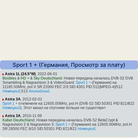
Sport 1 + (Германия, Просмотр за плату)
Astra 1L (24.5°W)
, 2022-06-01
Boobles
&
HD +
&
Sky Deutschland
: Новая передача началась DVB-S2 DVB
Scrambling & Nagravision 3 & VideoGuard:
Sport 1 +
(Германия) на
11185.50MHz, pol.V SR:22000 FEC:2/3 SID:4301 PID:511[MPEG-4]/512
Немецкий
,513
Английский
.
Astra 3A
, 2012-02-01
Sport 1 +
отключили на 12605.00MHz, pol.H (DVB-S2 SID:50301 PID:821/822
Немецкий
). Этот канал на спутнике больше не существует
Astra 3A
, 2010-11-09
Kabel Deutschland
: Новая передача началась DVB-S2 BetaCrypt &
Nagravision 2 & Nagravision 3:
Sport 1 +
(Германия) на 12605.00MHz, pol.H
SR:28500 FEC:9/10 SID:50301 PID:821/822
Немецкий
.