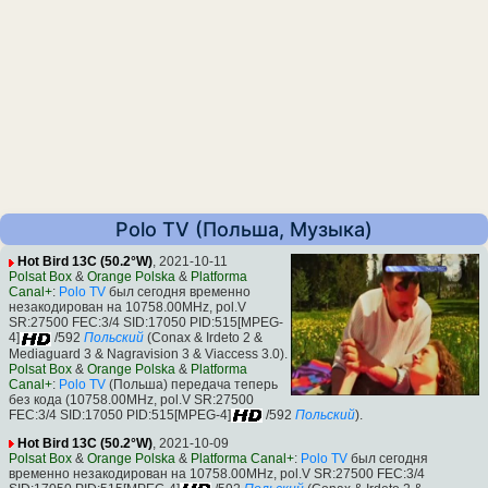
Polo TV (Польша, Музыка)
Hot Bird 13C (50.2°W)
, 2021-10-11
Polsat Box
&
Orange Polska
&
Platforma
Canal+
:
Polo TV
был сегодня временно
незакодирован на 10758.00MHz, pol.V
SR:27500 FEC:3/4 SID:17050 PID:515[MPEG-
4]
/592
Польский
(Conax & Irdeto 2 &
Mediaguard 3 & Nagravision 3 & Viaccess 3.0).
Polsat Box
&
Orange Polska
&
Platforma
Canal+
:
Polo TV
(Польша) передача теперь
без кода (10758.00MHz, pol.V SR:27500
FEC:3/4 SID:17050 PID:515[MPEG-4]
/592
Польский
).
Hot Bird 13C (50.2°W)
, 2021-10-09
Polsat Box
&
Orange Polska
&
Platforma Canal+
:
Polo TV
был сегодня
временно незакодирован на 10758.00MHz, pol.V SR:27500 FEC:3/4