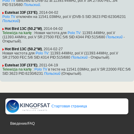
Polo TV
switched to DVB-S2 at 11393.44MHz, pol.V SR:27500 FEC:3/4
PID:515/680
Польский
.
Eutelsat 33F (33°E)
, 2014-04-02
Polo TV
отключён на 11541.03MHz, pol.V (DVB-S SID:3623 PID:6230/6231
Польский
)
Hot Bird 13C (50.2°W)
, 2014-04-02
Telewizja na kartę
: Новая частота для
Polo TV
: 11393.44MHz, pol.V
(11393.44MHz, pol.V SR:27500 FEC:5/6 SID:4344 PID:515/680
Польский
-
Открытый).
Hot Bird 13C (50.2°W)
, 2014-02-27
Новая частота для
Polo TV
: 11393.44MHz, pol.V (11393.44MHz, pol.V
SR:27500 FEC:5/6 SID:4314 PID:515/680
Польский
- Открытый).
Eutelsat 33F (33°E)
, 2011-04-19
Telewizja na kartę
:
Polo TV
в тесте на 11541.03MHz, pol.V SR:22000 FEC:5/6
SID:3623 PID:6230/6231
Польский
(Открытый).
Стартовая страница
Введение/FAQ