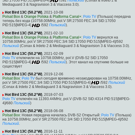
SID:17050 PID:515[MPEG-4]
/592
Польский
(Conax & Irdeto 2 &
Mediaguard 3 & Nagravision 3 & Viaccess 3.0).
Hot Bird 13C (50.2°W)
, 2021-10-08
Polsat Box
&
Orange Polska
&
Platforma Canal+
:
Polo TV
(Польша) передача
теперь без кода (10758.00MHz, pol.V SR:27500 FEC:3/4 SID:17050
PID:515[MPEG-4]
/592
Польский
).
Hot Bird 13C (50.2°W)
, 2021-02-10
Polsat Box
&
Orange Polska
&
Platforma Canal+
:
Polo TV
вернулся на
10758.00MHz, pol.V SR:27500 FEC:3/4 SID:17050 PID:515[MPEG-4]/592
Польский
(Conax & Irdeto 2 & Mediaguard 3 & Nagravision 3 & Viaccess 3.0).
Hot Bird 13C (50.2°W)
, 2021-02-09
Polo TV
отключили на 10758.00MHz, pol.V (DVB-S2 SID:17050
PID:515[MPEG-4]
/592
Польский
). Этот канал на спутнике больше не
существует
Hot Bird 13C (50.2°W)
, 2019-12-06
Polsat Box
:
Polo TV
был сегодня временно незакодирован на 10758.00MHz,
pol.V SR:27500 FEC:3/4 SID:17050 PID:515[MPEG-4]
/592
Польский
(Conax & Irdeto 2 & Mediaguard 3 & Nagravision 3 & Viaccess 3.0).
Hot Bird 13C (50.2°W)
, 2018-07-03
Polo TV
отключён на 11393.44MHz, pol.V (DVB-S2 SID:4314 PID:515[MPEG-
4]/680
Польский
)
Hot Bird 13C (50.2°W)
, 2018-06-08
Polsat Box
: Новая передача началась DVB-S2 Открытый:
Polo TV
(Польша)
на 10758.00MHz, pol.V SR:27500 FEC:3/4 SID:17050 PID:515[MPEG-4]/592
Польский
.
Hot Bird 13C (50.2°W)
, 2016-11-11