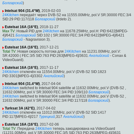
Болгарский
)
Intelsat 904 (31.4°W)
, 2019-02-03
24Kitchen
передаёт через DVB-S2 на 11555.00MHz, pol.V SR:30000 FEC:3/4
SID:29 PID:117/118
Болгарский
(Irdeto 2).
Eutelsat 16A (16°E)
, 2018-11-27
Max TV
: Новый PID для
24Kitchen
на 11678.25MHz, pol.H: PID:6422[MPEG-
4]/6421
Болгарский
SID:102 ( SR:30000 FEC:3/4 PID:6422[MPEG-4]/6421
Болгарский
- Nagravision 3).
Eutelsat 16A (16°E)
, 2017-12-21
Total TV
: Новая скорость потока для
24Kitchen
на 11231.00MHz, pol.V:
SR:42000 ( FEC:3/5 SID:763 PID:263[MPEG-4]/3631
Английский
- Conax &
VideoGuard).
Eutelsat 16A (16°E)
, 2017-11-17
24Kitchen
отключён на 11554.00MHz, pol.V (DVB-S2 SID:1823
PID:3301[MPEG-4]/3302
Английский
)
Intelsat 904 (31.4°W)
, 2017-04-04
24Kitchen
switched to Intelsat 904 satellite at 11632.00MHz, pol.V (DVB-S2 ,
11632.00MHz, pol.V SR:30000 FEC:3/4 PID:109/110
Болгарский
).
24Kitchen
switched to Intelsat 904 satellite at 11632.00MHz, pol.V (DVB-S2 ,
11632.00MHz, pol.V SR:30000 FEC:3/4 PID:117/118
Болгарский
).
Turksat 3A (42°E)
, 2017-04-02
24Kitchen
отключён на 11012.00MHz, pol.V (DVB-S2 SID:1417
PID:117[MPEG-4]/217
Турецкий
,317
Английский
)
Eutelsat 16A (16°E)
, 2017-02-06
Total TV
: Передача
24Kitchen
теперь закодирована на VideoGuard
(11231.00MHz, pol.V SR:30000 FEC:3/5 SID:763 PID:263[MPEG-4]/3631