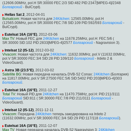
(12606.00MHz, pol.H SR:30000 FEC:2/3 SID:482 PID:2347[MPEG-4]/2348
Болгарский
- BulCrypt).
Hellas Sat 2
, 2012-04-01
Bulsatcom
: Новая частота для
24Kitchen
: 12565.00MHz, pol.H
(12565.00MHz, pol.H SR:30000 FEC:7/8 SID:109 PID:592/593
Болгарский
-
BulCrypt).
Eutelsat 16A (16°E)
, 2012-03-06
Max TV
: Новый FEC для
24Kitchen
на 11678.25MHz, pol.H: FEC:5/6 (
SR:30000 SID:102 PID:2833[MPEG-4]/2577
Болгарский
- Nagravision 3).
Intelsat 12 (IS-12)
, 2012-03-02
Vivacom
: Новая частота для
24Kitchen
: 11632.00MHz, pol.V (11632.00MHz,
pol.V SR:30000 FEC:3/4 SID:28 PID:109/110
Болгарский
- Irdeto 2 &
VideoGuard).
Astra 3B (23.5°E)
, 2012-03-02
Satellite BG
: Новая передача началась DVB-S2 Conax:
24Kitchen
(Болгария)
на 11817.00MHz, pol.V SR:27500 FEC:5/6 SID:5402 PID:203[MPEG-4]/303
Болгарский
.
Eutelsat 16A (16°E)
, 2011-12-27
Total TV
: Новый PID для
24Kitchen
на 11470.75MHz, pol.H: PID:211/3111
Болгарский
SID:811 ( SR:30000 FEC:7/8 PID:211/3111
Болгарский
-
VideoGuard).
Intelsat 12 (IS-12)
, 2011-12-11
Vivacom
: Передача
24Kitchen
теперь закодирована на Irdeto 2
(11632.00MHz, pol.V SR:30000 FEC:3/4 SID:29 PID:117/118
Болгарский
).
Eutelsat 16A (16°E)
, 2011-12-07
Max TV
: Новая передача началась DVB-S2 Nagravision 3:
24Kitchen