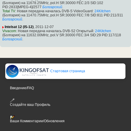
(Болгария) на 11678.25MHz, pol.H SR:30000 FEC:2/3 SID:102
PID:2833[MPEG-4]/2577
Болгарский
.
Total TV
: Новая передача началась DVB-S VideoGuard:
24Kitchen
(Болгария) на 11470.75MHz, pol.H SR:30000 FEC:7/8 SID:811 PID:211/311
Болгарский
.
Intelsat 12 (IS-12)
, 2011-12-07
Vivacom
: Новая передача началась DVB-S2 Открытый:
24Kitchen
(Болгария) на 11632.00MHz, pol.V SR:30000 FEC:3/4 SID:29 PID:117/118
Болгарский
.
Стартовая страница
Введение/FAQ
Создайте ваш Профиль
Ваши Комментарии/Обновления