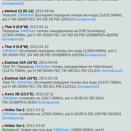
Болгарский
).
Intelsat 12 (IS-12)
, 2013-06-04
Vivacom
:
24Kitchen
(Болгария) передача теперь без кода (11632.00MHz,
pol.V SR:30000 FEC:3/4 SID:28 PID:109/110
Болгарский
).
Thor 6 (0.8°W)
, 2013-04-11
Передача
24Kitchen
теперь закодирована на DVB Scrambling
(11958.00MHz, pol.V SR:30000 FEC:3/4 SID:58 PID:1058[MPEG-4]/2058
Болгарский
).
Thor 6 (0.8°W)
, 2013-04-10
24Kitchen
(Болгария) передача теперь без кода (11958.00MHz, pol.V
SR:30000 FEC:3/4 SID:58 PID:1058[MPEG-4]/2058
Болгарский
).
Eutelsat 16A (16°E)
, 2013-04-04
Total TV
: Передача
24Kitchen
теперь закодирована на VideoGuard
(11470.75MHz, pol.H SR:30000 FEC:7/8 SID:811 PID:211/311
Английский
).
Eutelsat 16A (16°E)
, 2013-03-29
Total TV
:
24Kitchen
(Болгария) передача теперь без кода (11470.75MHz,
pol.H SR:30000 FEC:7/8 SID:811 PID:211/3111
Болгарский
).
Astra 3B (23.5°E)
, 2013-02-11
24Kitchen
отключён на 11817.00MHz, pol.V (DVB-S2 SID:5402
PID:203[MPEG-4]/303
Болгарский
)
Hellas Sat 2
, 2012-10-11
24Kitchen
отключён на 12565.00MHz, pol.H (DVB-S SID:109 PID:592/593
Болгарский
)
Hellas Sat 2
, 2012-10-02
Bulsatcom
: Новая частота для
24Kitchen
: 12606.00MHz, pol.H