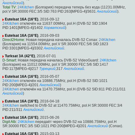
Английский
).
Total TV
:
24Kitchen
(Болгария) передача теперь без кода (11231.00MHz,
pol.V SR:30000 FEC:3/5 SID:763 PID:263[MPEG-4]/3631
Английский
).
Eutelsat 16A (16°E)
, 2016-09-12
24Kitchen
отключён на 11637.00MHz, pol.H (DVB-S2 SID:1904
PID:1401[MPEG-4]/1402
Хорватский
)
Eutelsat 16A (16°E)
, 2016-09-03
Direct2Home
: Новая передача началась DVB-S2 Conax:
24Kitchen
(Болгария) на 11554.00MHz, pol.V SR:30000 FEC:5/6 SID:1823
PID:3301[MPEG-4]/3302
Английский
.
Turksat 3A (42°E)
, 2016-07-01
D-Smart
: Новая передача началась DVB-S2 VideoGuard:
24Kitchen
(Болгария) на 11012.00MHz, pol.V SR:30000 FEC:5/6 SID:1417
PID:117[MPEG-4]/217
Турецкий
,317
Английский
.
Eutelsat 16A (16°E)
, 2016-05-07
24Kitchen
отключён на 10886.75MHz, pol.H (DVB-S2 SID:1021
PID:200[MPEG-4]/201
Английский
)
24Kitchen
отключён на 11470.75MHz, pol.H (DVB-S2 SID:811 PID:211/311
Английский
)
Eutelsat 16A (16°E)
, 2016-04-18
24Kitchen
switched to DVB-S2 at 11470.75MHz, pol.H SR:30000 FEC:3/4
PID:211/311
Английский
.
Eutelsat 16A (16°E)
, 2015-06-26
Digit Alb
:
24Kitchen
передаёт через DVB-S2 на 10886.75MHz, pol.H
SR:30000 FEC:3/5 SID:1021 PID:200[MPEG-4]/201
Английский
(Conax).
Eutelsat 16A (16°E)
, 2015-03-13