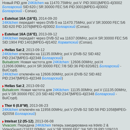
Новый PID для
24Kitchen
на 11470.75MHz, pol.V: PID:3001[MPEG-4]/3002
Болгарский
SID:620 ( SR:30000 FEC:5/6 PID:3001[MPEG-4]/3002
Болгарский
- Conax).
Eutelsat 16A (16°E)
, 2014-09-20
24Kitchen
передаёт через DVB-S на 11470.75MHz, pol.V SR:30000 FEC:5/6
SID:620 PID:1076[MPEG-4]/3002
Болгарский
(Conax).
Eutelsat 16A (16°E)
, 2013-09-12
24Kitchen
передаёт через DVB-S2 на 11637.00MHz, pol.H SR:30000 FEC:5/6
SID:1904 PID:1401[MPEG-4]/1402
Хорватский
(Conax).
Hellas Sat 2
, 2013-09-12
24Kitchen
отключён на 11135.00MHz, pol.V (DVB-S2 SID:482
PID:2347[MPEG-4]/2348
Болгарский
)
Bulsatcom
: Новая частота для
24Kitchen
: 12606.00MHz, pol.H
(12606.00MHz, pol.H SR:30000 FEC:7/8 SID:36 PID:820/821
Болгарский
-
BulCrypt).
24Kitchen
отключён на 12606.00MHz, pol.H (DVB-S2 SID:482
PID:2347[MPEG-4]/2348
Болгарский
)
Hellas Sat 2
, 2013-09-02
Bulsatcom
: Новая частота для
24Kitchen
: 11135.00MHz, pol.V (11135.00MHz,
pol.V SR:30000 FEC:2/3 SID:482 PID:2347[MPEG-4]/2348
Болгарский
-
BulCrypt).
Thor 6 (0.8°W)
, 2013-06-23
24Kitchen
отключён на 11958.00MHz, pol.V (DVB-S2 SID:58 PID:1058[MPEG-
4]/2058
Болгарский
)
Intelsat 12 (IS-12)
, 2013-06-08
Vivacom
: Передача
24Kitchen
теперь закодирована на Irdeto 2 &
VideoGuard (11632.00MHz, pol.V SR:30000 FEC:3/4 SID:28 PID:109/110