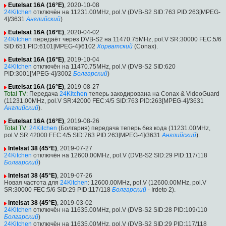
Eutelsat 16A (16°E)
, 2020-10-08
24Kitchen
отключён на 11231.00MHz, pol.V (DVB-S2 SID:763 PID:263[MPEG-
4]/3631
Английский
)
Eutelsat 16A (16°E)
, 2020-04-02
24Kitchen
передаёт через DVB-S2 на 11470.75MHz, pol.V SR:30000 FEC:5/6
SID:651 PID:6101[MPEG-4]/6102
Хорватский
(Conax).
Eutelsat 16A (16°E)
, 2019-10-04
24Kitchen
отключён на 11470.75MHz, pol.V (DVB-S2 SID:620
PID:3001[MPEG-4]/3002
Болгарский
)
Eutelsat 16A (16°E)
, 2019-08-27
Total TV
: Передача
24Kitchen
теперь закодирована на Conax & VideoGuard
(11231.00MHz, pol.V SR:42000 FEC:4/5 SID:763 PID:263[MPEG-4]/3631
Английский
).
Eutelsat 16A (16°E)
, 2019-08-26
Total TV
:
24Kitchen
(Болгария) передача теперь без кода (11231.00MHz,
pol.V SR:42000 FEC:4/5 SID:763 PID:263[MPEG-4]/3631
Английский
).
Intelsat 38 (45°E)
, 2019-07-27
24Kitchen
отключён на 12600.00MHz, pol.V (DVB-S2 SID:29 PID:117/118
Болгарский
)
Intelsat 38 (45°E)
, 2019-07-26
Новая частота для
24Kitchen
: 12600.00MHz, pol.V (12600.00MHz, pol.V
SR:30000 FEC:5/6 SID:29 PID:117/118
Болгарский
- Irdeto 2).
Intelsat 38 (45°E)
, 2019-03-02
24Kitchen
отключён на 11635.00MHz, pol.V (DVB-S2 SID:28 PID:109/110
Болгарский
)
24Kitchen
отключён на 11635.00MHz, pol.V (DVB-S2 SID:29 PID:117/118