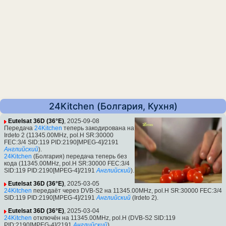
24Kitchen (Болгария, Кухня)
Eutelsat 36D (36°E)
, 2025-09-08
Передача
24Kitchen
теперь закодирована на
Irdeto 2 (11345.00MHz, pol.H SR:30000
FEC:3/4 SID:119 PID:2190[MPEG-4]/2191
Английский
).
24Kitchen
(Болгария) передача теперь без
кода (11345.00MHz, pol.H SR:30000 FEC:3/4
SID:119 PID:2190[MPEG-4]/2191
Английский
).
Eutelsat 36D (36°E)
, 2025-03-05
24Kitchen
передаёт через DVB-S2 на 11345.00MHz, pol.H SR:30000 FEC:3/4
SID:119 PID:2190[MPEG-4]/2191
Английский
(Irdeto 2).
Eutelsat 36D (36°E)
, 2025-03-04
24Kitchen
отключён на 11345.00MHz, pol.H (DVB-S2 SID:119
PID:2190[MPEG-4]/2191
Английский
)