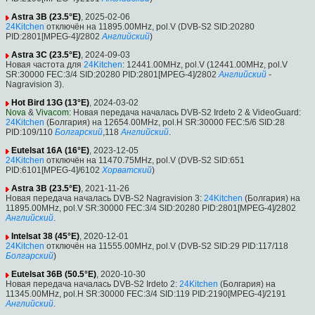
Astra 3B (23.5°E)
, 2025-02-06
24Kitchen
отключён на 11895.00MHz, pol.V (DVB-S2 SID:20280
PID:2801[MPEG-4]/2802
Английский
)
Astra 3C (23.5°E)
, 2024-09-03
Новая частота для
24Kitchen
: 12441.00MHz, pol.V (12441.00MHz, pol.V
SR:30000 FEC:3/4 SID:20280 PID:2801[MPEG-4]/2802
Английский
-
Nagravision 3).
Hot Bird 13G (13°E)
, 2024-03-02
Nova
&
Vivacom
: Новая передача началась DVB-S2 Irdeto 2 & VideoGuard:
24Kitchen
(Болгария) на 12654.00MHz, pol.H SR:30000 FEC:5/6 SID:28
PID:109/110
Болгарский
,118
Английский
.
Eutelsat 16A (16°E)
, 2023-12-05
24Kitchen
отключён на 11470.75MHz, pol.V (DVB-S2 SID:651
PID:6101[MPEG-4]/6102
Хорватский
)
Astra 3B (23.5°E)
, 2021-11-26
Новая передача началась DVB-S2 Nagravision 3:
24Kitchen
(Болгария) на
11895.00MHz, pol.V SR:30000 FEC:3/4 SID:20280 PID:2801[MPEG-4]/2802
Английский
.
Intelsat 38 (45°E)
, 2020-12-01
24Kitchen
отключён на 11555.00MHz, pol.V (DVB-S2 SID:29 PID:117/118
Болгарский
)
Eutelsat 36B (50.5°E)
, 2020-10-30
Новая передача началась DVB-S2 Irdeto 2:
24Kitchen
(Болгария) на
11345.00MHz, pol.H SR:30000 FEC:3/4 SID:119 PID:2190[MPEG-4]/2191
Английский
.