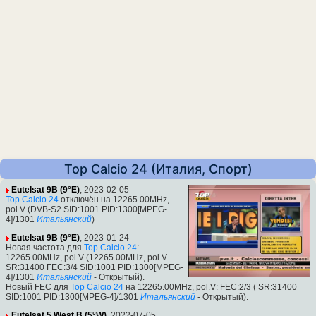
Top Calcio 24 (Италия, Спорт)
Eutelsat 9B (9°E)
, 2023-02-05
Top Calcio 24
отключён на 12265.00MHz,
pol.V (DVB-S2 SID:1001 PID:1300[MPEG-
4]/1301
Итальянский
)
Eutelsat 9B (9°E)
, 2023-01-24
Новая частота для
Top Calcio 24
:
12265.00MHz, pol.V (12265.00MHz, pol.V
SR:31400 FEC:3/4 SID:1001 PID:1300[MPEG-
4]/1301
Итальянский
- Открытый).
Новый FEC для
Top Calcio 24
на 12265.00MHz, pol.V: FEC:2/3 ( SR:31400
SID:1001 PID:1300[MPEG-4]/1301
Итальянский
- Открытый).
Eutelsat 5 West B (5°W)
, 2022-07-05