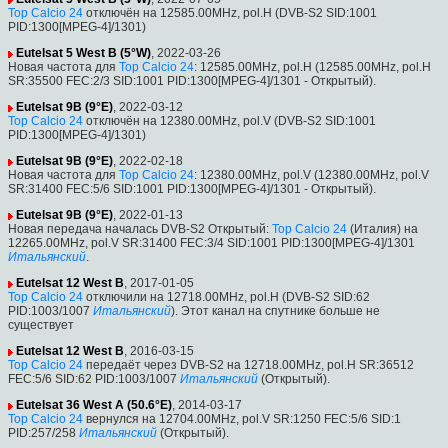
Top Calcio 24
отключён на 12585.00MHz, pol.H (DVB-S2 SID:1001
PID:1300[MPEG-4]/1301)
Eutelsat 5 West B (5°W)
, 2022-03-26
Новая частота для
Top Calcio 24
: 12585.00MHz, pol.H (12585.00MHz, pol.H
SR:35500 FEC:2/3 SID:1001 PID:1300[MPEG-4]/1301 - Открытый).
Eutelsat 9B (9°E)
, 2022-03-12
Top Calcio 24
отключён на 12380.00MHz, pol.V (DVB-S2 SID:1001
PID:1300[MPEG-4]/1301)
Eutelsat 9B (9°E)
, 2022-02-18
Новая частота для
Top Calcio 24
: 12380.00MHz, pol.V (12380.00MHz, pol.V
SR:31400 FEC:5/6 SID:1001 PID:1300[MPEG-4]/1301 - Открытый).
Eutelsat 9B (9°E)
, 2022-01-13
Новая передача началась DVB-S2 Открытый:
Top Calcio 24
(Италия) на
12265.00MHz, pol.V SR:31400 FEC:3/4 SID:1001 PID:1300[MPEG-4]/1301
Итальянский
.
Eutelsat 12 West B
, 2017-01-05
Top Calcio 24
отключили на 12718.00MHz, pol.H (DVB-S2 SID:62
PID:1003/1007
Итальянский
). Этот канал на спутнике больше не
существует
Eutelsat 12 West B
, 2016-03-15
Top Calcio 24
передаёт через DVB-S2 на 12718.00MHz, pol.H SR:36512
FEC:5/6 SID:62 PID:1003/1007
Итальянский
(Открытый).
Eutelsat 36 West A (50.6°E)
, 2014-03-17
Top Calcio 24
вернулся на 12704.00MHz, pol.V SR:1250 FEC:5/6 SID:1
PID:257/258
Итальянский
(Открытый).