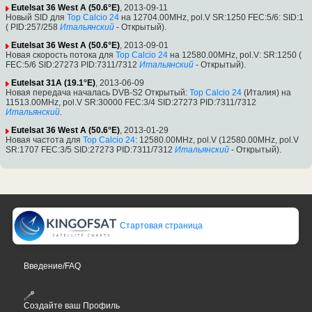
Eutelsat 36 West A (50.6°E)
, 2013-09-11
Новый SID для
Top Calcio 24
на 12704.00MHz, pol.V SR:1250 FEC:5/6: SID:1
( PID:257/258
Итальянский
- Открытый).
Eutelsat 36 West A (50.6°E)
, 2013-09-01
Новая скорость потока для
Top Calcio 24
на 12580.00MHz, pol.V: SR:1250 (
FEC:5/6 SID:27273 PID:7311/7312
Итальянский
- Открытый).
Eutelsat 31A (19.1°E)
, 2013-06-09
Новая передача началась DVB-S2 Открытый:
Top Calcio 24
(Италия) на
11513.00MHz, pol.V SR:30000 FEC:3/4 SID:27273 PID:7311/7312
Итальянский
.
Eutelsat 36 West A (50.6°E)
, 2013-01-29
Новая частота для
Top Calcio 24
: 12580.00MHz, pol.V (12580.00MHz, pol.V
SR:1707 FEC:3/5 SID:27273 PID:7311/7312
Итальянский
- Открытый).
Стартовая страница
Введение/FAQ
Создайте ваш Профиль