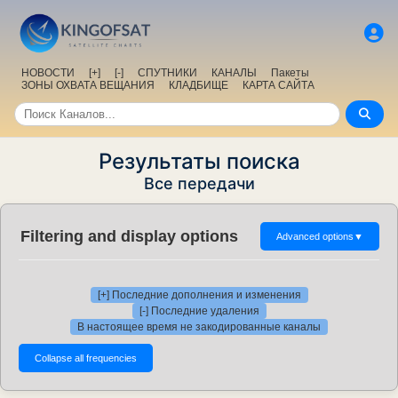
НОВОСТИ
[+]
[-]
СПУТНИКИ
КАНАЛЫ
Пакеты
ЗОНЫ ОХВАТА ВЕЩАНИЯ
КЛАДБИЩЕ
КАРТА САЙТА
Результаты поиска
Все передачи
Filtering and display options
Advanced options
▼
[+] Последние дополнения и изменения
[-] Последние удаления
В настоящее время не закодированные каналы