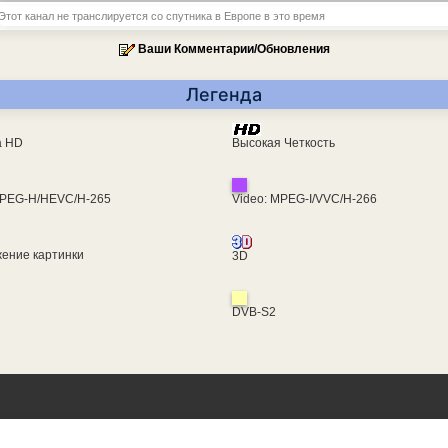
Этот канал не транслируется со спутника в Европе в это время
Ваши Комментарии/Обновления
Легенда
ra HD
Высокая Четкость
MPEG-H/HEVC/H-265
Video: MPEG-I/VVC/H-266
ение картинки
3D
DVB-S2