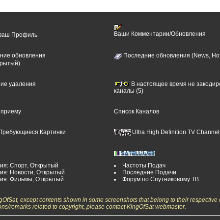
Ваши Комментарии/Обновления
 ваш Профиль
ние обновления
Последние обновления (News, Hot
крытый)
ние удаления
В настоящее время не закоди
каналы (5)
 приему
Список Каналов
Требующиеся Картинки
Ultra High Definition TV Channel
ия: Спорт, Открытый
Частоты Подач
ия: Новости, Открытый
Последние Подачи
рия: Фильмы, Открытый
Форум по Спутниковому ТВ
ngOfSat, except contents shown in some screenshots that belong to their respective 
ons/remarks related to copyright, please contact KingOfSat webmaster.