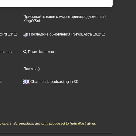
Присылайте ваши комментарии/предложения к
KingOfSat
bird 13°E)
Последние обновления (News, Astra 19,2°E)
рованные
Поиск Каналов
Пакеты
()
s
Channels broadcasting in 3D
owners. Screenshots are only proposed to help illustrating,