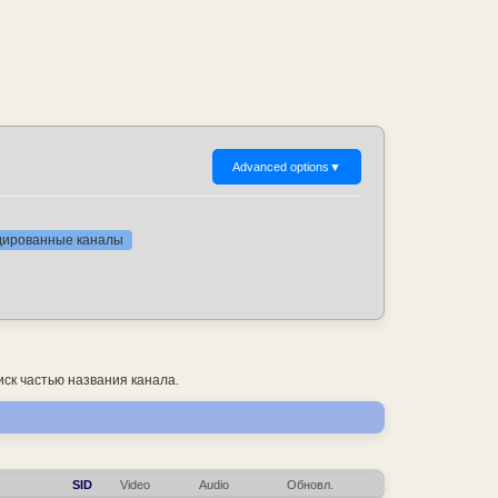
Advanced options
▼
одированные каналы
ск частью названия канала.
SID
Video
Audio
Обновл.