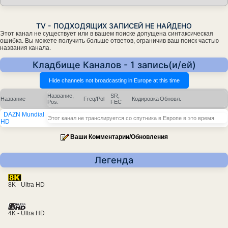
TV - ПОДХОДЯЩИХ ЗАПИСЕЙ НЕ НАЙДЕНО
Этот канал не существует или в вашем поиске допущена синтаксическая
ошибка. Вы можете получить больше ответов, ограничив ваш поиск частью
названия канала.
Кладбище Каналов - 1 запись(и/ей)
Название,
SR,
Название
Freq/Pol
Кодировка
Обновл.
Pos.
FEC
DAZN Mundial
Этот канал не транслируется со спутника в Европе в это время
HD
Ваши Комментарии/Обновления
Легенда
8K - Ultra HD
4K - Ultra HD