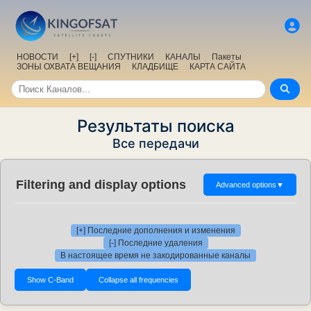
НОВОСТИ
[+]
[-]
СПУТНИКИ
КАНАЛЫ
Пакеты
ЗОНЫ ОХВАТА ВЕЩАНИЯ
КЛАДБИЩЕ
КАРТА САЙТА
Результаты поиска
Все передачи
Filtering and display options
Advanced options
▼
[+] Последние дополнения и изменения
[-] Последние удаления
В настоящее время не закодированные каналы