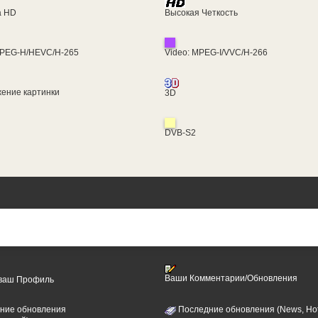
ra HD
Высокая Четкость
MPEG-H/HEVC/H-265
Video: MPEG-I/VVC/H-266
ение картинки
3D
DVB-S2
Ваши Комментарии/Обновления
 ваш Профиль
ние обновления
Последние обновления (News, Hot