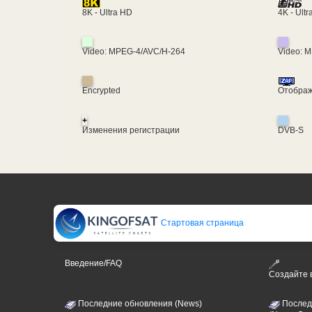
4K - Ult
8K - Ultra HD
Video: MPEG-4/AVC/H-264
Video: 
Encrypted
Отображ
+
Изменения регистрации
DVB-S
Стартовая страница
Введение/FAQ
Создайте
Последние обновления (News)
Послед