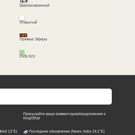
Широкоэкранный
Открытый
Прямые Эфиры
DVB-S2X
Присылайте ваши комментарии/предложения к
KingOfSat
bird 13°E)
Последние обновления (News, Astra 19,2°E)