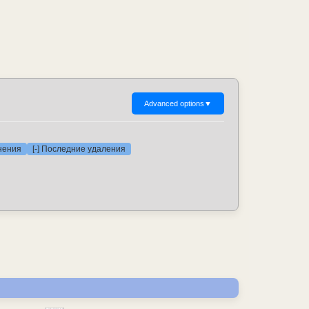
Advanced options
▼
нения
[-] Последние удаления