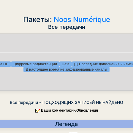
Пакеты:
Noos Numérique
Все передачи
ra HD
Цифровые радиостанции
Data
[+] Последние дополнения и изме
В настоящее время не закодированные каналы
Все передачи - ПОДХОДЯЩИХ ЗАПИСЕЙ НЕ НАЙДЕНО
Ваши Комментарии/Обновления
Легенда