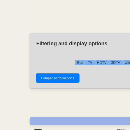
Filtering and display options
Все
TV
HDTV
3DTV
Ult