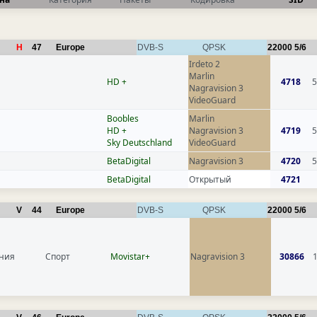
H
47
Europe
DVB-S
QPSK
22000
5/6
Irdeto 2
Marlin
HD +
4718
5
Nagravision 3
VideoGuard
Boobles
Marlin
HD +
Nagravision 3
4719
5
Sky Deutschland
VideoGuard
BetaDigital
Nagravision 3
4720
5
BetaDigital
Открытый
4721
V
44
Europe
DVB-S
QPSK
22000
5/6
ния
Спорт
Movistar+
Nagravision 3
30866