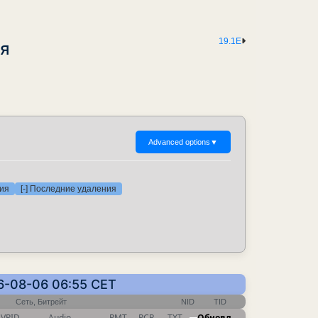
19.1E
я
Advanced options
▼
ия
[-] Последние удаления
6-08-06 06:55 CET
Сеть, Битрейт
NID
TID
VPID
Audio
PMT
PCR
TXT
Обновл.