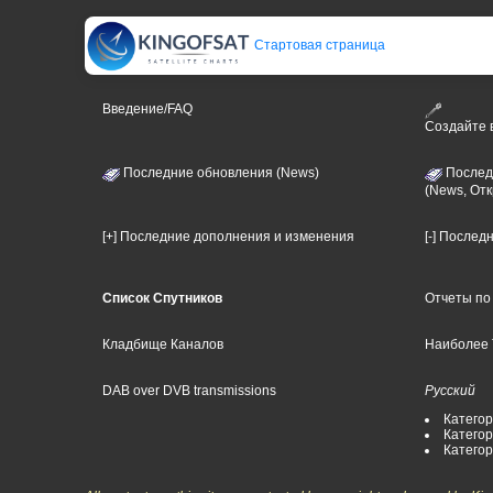
Стартовая страница
Введение/FAQ
Создайте
Последние обновления (News)
Послед
(News, От
[+] Последние дополнения и изменения
[-] Послед
Список Спутников
Отчеты по
Кладбище Каналов
Наиболее 
DAB over DVB transmissions
Русский
Категор
Категор
Катего