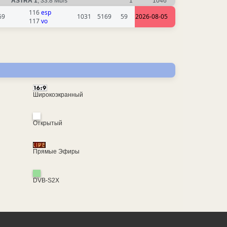
ASTRA 1
, 33.8 Mb/s
1
1046
116
esp
69
1031
5169
59
2026-08-05
117
vo
Широкоэкранный
Открытый
Прямые Эфиры
DVB-S2X