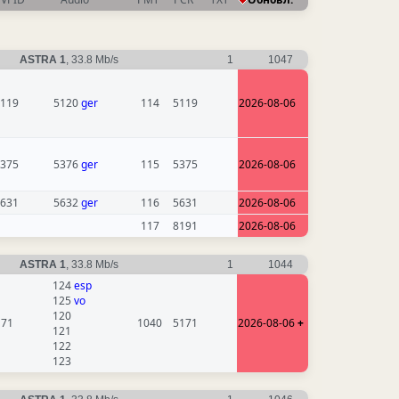
ASTRA 1
, 33.8 Mb/s
1
1047
119
5120
ger
114
5119
2026-08-06
375
5376
ger
115
5375
2026-08-06
631
5632
ger
116
5631
2026-08-06
117
8191
2026-08-06
ASTRA 1
, 33.8 Mb/s
1
1044
124
esp
125
vo
120
171
1040
5171
2026-08-06
+
121
122
123