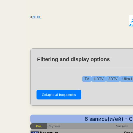
20.0E
Filtering and display options
TV
HDTV
3DTV
Ultra 
6 запись(и/ей) -
Pos
Спутник
Частота
Название
Стра