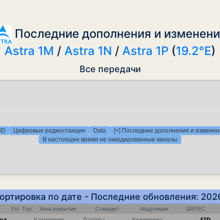
Последние дополнения и изменени
Astra 1M
/
Astra 1N
/
Astra 1P
(
19.2°E
)
Все передачи
HD
Цифровые радиостанции
Data
[+] Последние дополнения и изменен
В настоящее время не закодированные каналы
 Сортировка по дате - Последние обновления: 202
Pol
Txp
Зона покрытия
Стандарт
Модуляция
SR/FEC
на
Категория
Пакеты
Кодировка
SID