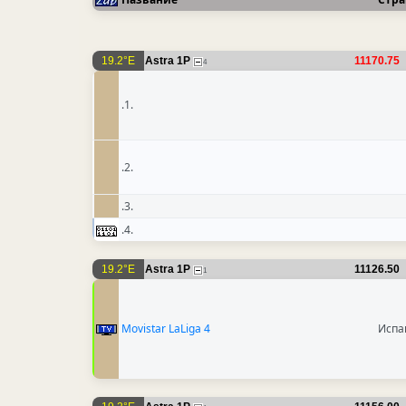
19.2°E
Astra 1P
11170.75
4
.1.
.2.
.3.
.4.
19.2°E
Astra 1P
11126.50
1
Movistar LaLiga 4
Испа