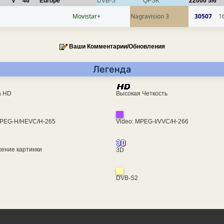
V
46
Europe
DVB-S
QPSK
22000
5/6
Movistar+
Nagravision 3
30507
1
Ваши Комментарии/Обновления
Легенда
ra HD
Высокая Четкость
MPEG-H/HEVC/H-265
Video: MPEG-I/VVC/H-266
ение картинки
3D
DVB-S2