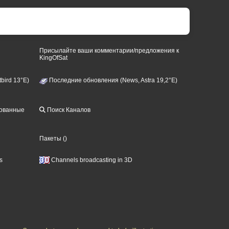
Присылайте ваши комментарии/предложения к
KingOfSat
bird 13°E)
Последние обновления (News, Astra 19,2°E)
рованные
Поиск Каналов
Пакеты
()
s
Channels broadcasting in 3D