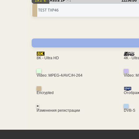
19.2°E
Astra 1P
11156.00
1
TEST TXP46
4K - Ult
8K - Ultra HD
Video: MPEG-4/AVC/H-264
Video: 
Encrypted
Отображ
+
Изменения регистрации
DVB-S