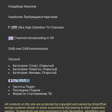
Кладбище Каналов
Наиболее Требующиеся Картинки
Ultra High Definition TV Channels
Channels broadcasting in 3D
DAB over DVB transmissions
Русский
Категория: Спорт, Открытый
Категория: Новости, Открытый
Категория: Фильмы, Открытый
Частоты Подач
Последние Подачи
Форум по Спутниковому ТВ
All contents on this site are protected by copyright and owned by KingOfSat,
except contents shown in some screenshots that belong to their respective
owners. Screenshots are only proposed to help illustrating, identifying and