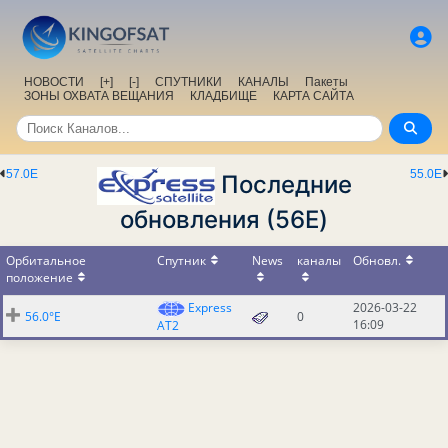
НОВОСТИ
[+]
[-]
СПУТНИКИ
КАНАЛЫ
Пакеты
ЗОНЫ ОХВАТА ВЕЩАНИЯ
КЛАДБИЩЕ
КАРТА САЙТА
57.0E
55.0E
Последние
обновления (56E)
Орбитальное
Спутник
News
каналы
Обновл.
положение
Express
2026-03-22
56.0°E
0
16:09
AT2