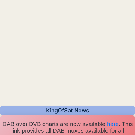
KingOfSat News
DAB over DVB charts are now available
here
. This
link provides all DAB muxes available for all