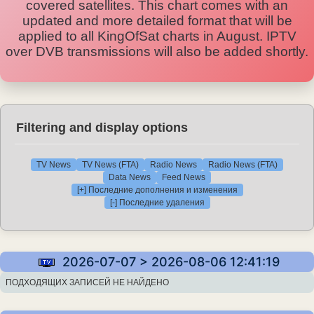
covered satellites. This chart comes with an
updated and more detailed format that will be
applied to all KingOfSat charts in August. IPTV
over DVB transmissions will also be added shortly.
Filtering and display options
TV News
TV News (FTA)
Radio News
Radio News (FTA)
Data News
Feed News
[+] Последние дополнения и изменения
[-] Последние удаления
2026-07-07 > 2026-08-06 12:41:19
ПОДХОДЯЩИХ ЗАПИСЕЙ НЕ НАЙДЕНО