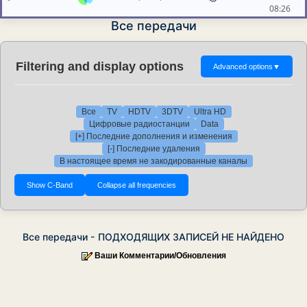
08:26
Все передачи
Filtering and display options
Advanced options
▼
Все
TV
HDTV
3DTV
Ultra HD
Цифровые радиостанции
Data
[+] Последние дополнения и изменения
[-] Последние удаления
В настоящее время не закодированные каналы
Все передачи - ПОДХОДЯЩИХ ЗАПИСЕЙ НЕ НАЙДЕНО
Ваши Комментарии/Обновления