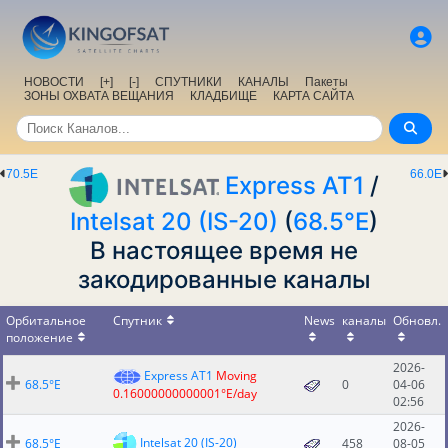
НОВОСТИ
[+]
[-]
СПУТНИКИ
КАНАЛЫ
Пакеты
ЗОНЫ ОХВАТА ВЕЩАНИЯ
КЛАДБИЩЕ
КАРТА САЙТА
70.5E
66.0E
Express AT1
/
Intelsat 20 (IS-20)
(
68.5°E
)
В настоящее время не
закодированные каналы
Орбитальное
Спутник
News
каналы
Обновл.
положение
2026-
Express AT1
Moving
68.5°E
0
04-06
0.16000000000001°E/day
02:56
2026-
Intelsat 20 (IS-20)
68.5°E
458
08-05