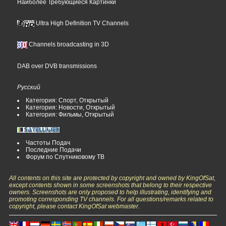
Наиболее Требующиеся Картинки
Ultra High Definition TV Channels
Channels broadcasting in 3D
DAB over DVB transmissions
Русский
Категория: Спорт, Открытый
Категория: Новости, Открытый
Категория: Фильмы, Открытый
Частоты Подач
Последние Подачи
Форум по Спутниковому ТВ
All contents on this site are protected by copyright and owned by KingOfSat,
except contents shown in some screenshots that belong to their respective
owners. Screenshots are only proposed to help illustrating, identifying and
promoting corresponding TV channels. For all questions/remarks related to
copyright, please contact KingOfSat webmaster.