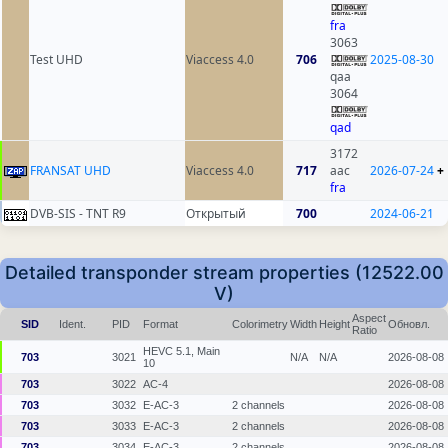
fra
3063
Test UHD
Viaccess 4.0
706
2025-08-30
qaa
3064
qad
3172
FRANSAT UHD
Viaccess 4.0
717
aac
2026-07-24
+
fra
DVB-SIS - TNT R9
Открытый
700
2024-06-21
Detailed transponder stream properties (12522.00
V)
Aspect
SID
Ident.
PID
Format
Colorimetry
Width
Height
Обновл.
Ratio
HEVC 5.1, Main
703
3021
N/A
N/A
2026-08-08
10
703
3022
AC-4
2026-08-08
703
3032
E-AC-3
2 channels
2026-08-08
703
3033
E-AC-3
2 channels
2026-08-08
703
3034
E-AC-3
2 channels
2026-08-08