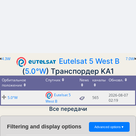
4.3W
Eutelsat 5 West B
7.0W
(
5.0°W
) Транспордер KA1
Орбитальное
Спутник
News
каналы
Обновл.
положение
Eutelsat 5
2026-08-07
5.0°W
565
02:19
West B
Все передачи
Filtering and display options
Advanced options
▼