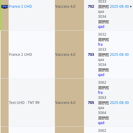
3033
France 2 UHD
Viaccess 4.0
702
2025-08-30
+
qaa
3034
qad
3032
fra
3033
France 2 UHD
Viaccess 4.0
703
2025-08-30
qaa
3034
qad
3062
fra
3063
Test UHD - TNT R9
Viaccess 4.0
705
2025-08-30
qaa
3064
qad
3062