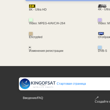
4K - Ult
8K - Ultra HD
Video: MPEG-4/AVC/H-264
Video: 
Encrypted
Отображ
+
Изменения регистрации
DVB-S
Стартовая страница
Введение/FAQ
Создайте