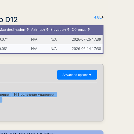
р D12
4.8E
Max declination
Azimuth
Elevation
Обновл.
0.07°
N/A
N/A
2026-07-26 17:39
0.08°
N/A
N/A
2026-06-14 17:38
Advanced options
▼
нения
[-] Последние удаления