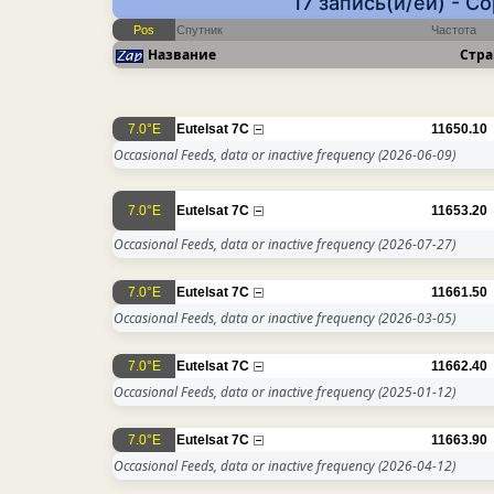
17 запись(и/ей) - 
Pos
Спутник
Частота
Название
Стра
7.0°E
Eutelsat 7C
11650.10
Occasional Feeds, data or inactive frequency
(2026-06-09)
7.0°E
Eutelsat 7C
11653.20
Occasional Feeds, data or inactive frequency
(2026-07-27)
7.0°E
Eutelsat 7C
11661.50
Occasional Feeds, data or inactive frequency
(2026-03-05)
7.0°E
Eutelsat 7C
11662.40
Occasional Feeds, data or inactive frequency
(2025-01-12)
7.0°E
Eutelsat 7C
11663.90
Occasional Feeds, data or inactive frequency
(2026-04-12)