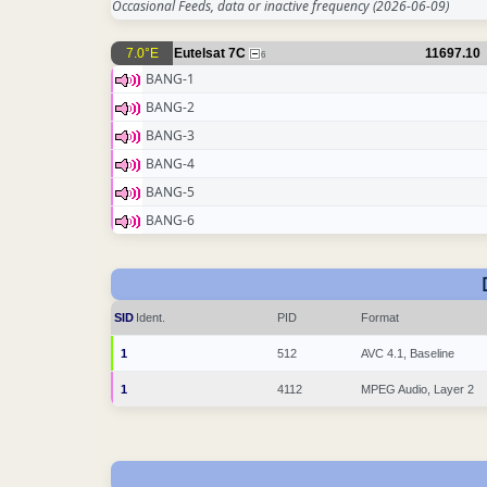
Occasional Feeds, data or inactive frequency
(2026-06-09)
7.0°E
Eutelsat 7C
11697.10
6
BANG-1
BANG-2
BANG-3
BANG-4
BANG-5
BANG-6
SID
Ident.
PID
Format
1
512
AVC 4.1, Baseline
1
4112
MPEG Audio, Layer 2