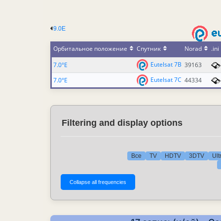
9.0E
Орбитальное положение
Спутник
Norad
.ini
Eutelsat 7B
7.0°E
39163
Eutelsat 7C
7.0°E
44334
Filtering and display options
Все
TV
HDTV
3DTV
Ult