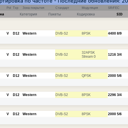
Сортировка по частоте - Последние обновления: 2
Pol
Txp
Зона покрытия
Стандарт
Модуляция
SR/FEC
на
Категория
Пакеты
Кодировка
SID
V
D12
Western
DVB-S2
8PSK
4400
8/9
32APSK
V
D12
Western
DVB-S2
1216
3/4
Stream 0
V
D12
Western
DVB-S2
QPSK
2000
5/6
V
D12
Western
DVB-S2
8PSK
2296
3/4
V
D12
Western
DVB-S2
8PSK
2000
5/6