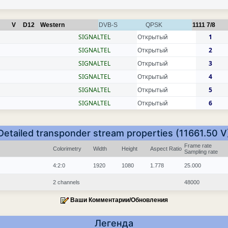
V
D12
Western
DVB-S
QPSK
1111
7/8
SIGNALTEL
Открытый
1
SIGNALTEL
Открытый
2
SIGNALTEL
Открытый
3
SIGNALTEL
Открытый
4
SIGNALTEL
Открытый
5
SIGNALTEL
Открытый
6
Detailed transponder stream properties (11661.50 V
Frame rate
Colorimetry
Width
Height
Aspect Ratio
Sampling rate
4:2:0
1920
1080
1.778
25.000
2 channels
48000
Ваши Комментарии/Обновления
Легенда