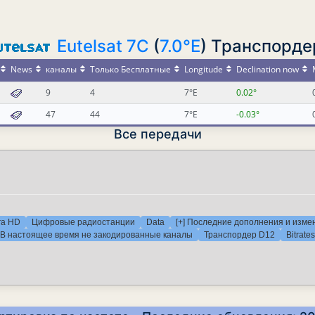
Eutelsat 7C
(
7.0°E
) Транспорде
News
каналы
Только Бесплатные
Longitude
Declination now
9
4
7°E
0.02°
47
44
7°E
-0.03°
Все передачи
ra HD
Цифровые радиостанции
Data
[+] Последние дополнения и изме
В настоящее время не закодированные каналы
Транспордер D12
Bitrates