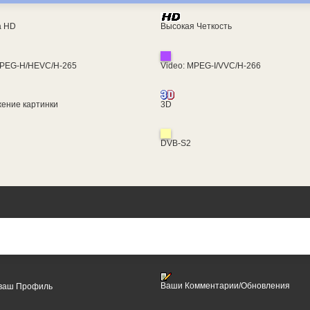
ra HD
Высокая Четкость
MPEG-H/HEVC/H-265
Video: MPEG-I/VVC/H-266
ение картинки
3D
DVB-S2
Ваши Комментарии/Обновления
 ваш Профиль