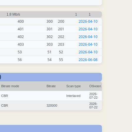
1.8 Mb/s
1
1
400
300
200
2026-04-10
401
301
201
2026-04-10
402
302
202
2026-04-10
403
303
203
2026-04-10
53
51
52
2026-04-10
56
54
55
2026-06-08
)
Bitrate mode
Bitrate
Scan type
Обновл.
2026-
CBR
Interlaced
07-22
2026-
CBR
320000
07-22