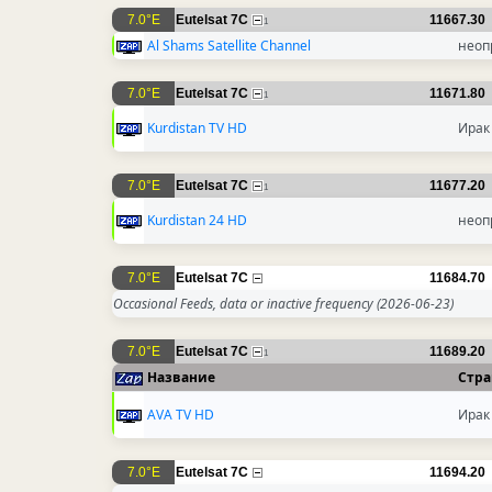
7.0°E
Eutelsat 7C
11667.30
1
Al Shams Satellite Channel
неоп
7.0°E
Eutelsat 7C
11671.80
1
Kurdistan TV HD
Ирак
7.0°E
Eutelsat 7C
11677.20
1
Kurdistan 24 HD
неоп
7.0°E
Eutelsat 7C
11684.70
Occasional Feeds, data or inactive frequency
(2026-06-23)
7.0°E
Eutelsat 7C
11689.20
1
Название
Стра
AVA TV HD
Ирак
7.0°E
Eutelsat 7C
11694.20