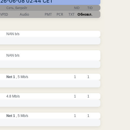
026-06-08 02:44 CET
Сеть, Битрейт
NID
TID
VPID
Audio
PMT
PCR
TXT
Обновл.
NAN b/s
NAN b/s
Net 1
, 5 Mb/s
1
1
4.8 Mb/s
1
1
Net 1
, 5 Mb/s
1
1