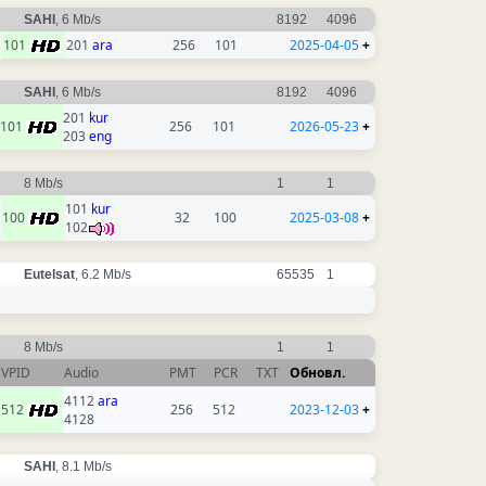
SAHI
, 6 Mb/s
8192
4096
101
201
ara
256
101
2025-04-05
+
SAHI
, 6 Mb/s
8192
4096
201
kur
101
256
101
2026-05-23
+
203
eng
8 Mb/s
1
1
101
kur
100
32
100
2025-03-08
+
102
Eutelsat
, 6.2 Mb/s
65535
1
8 Mb/s
1
1
VPID
Audio
PMT
PCR
TXT
Обновл.
4112
ara
512
256
512
2023-12-03
+
4128
SAHI
, 8.1 Mb/s