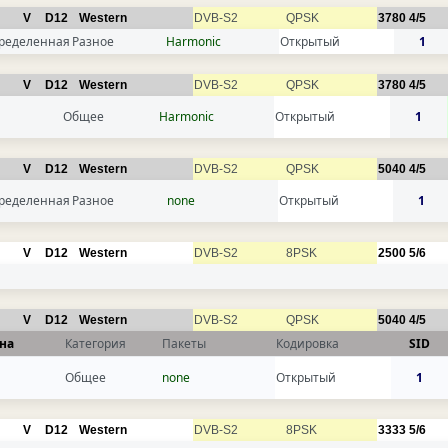
V
D12
Western
DVB-S2
QPSK
3780
4/5
ределенная
Разное
Harmonic
Открытый
1
V
D12
Western
DVB-S2
QPSK
3780
4/5
Общее
Harmonic
Открытый
1
V
D12
Western
DVB-S2
QPSK
5040
4/5
ределенная
Разное
none
Открытый
1
V
D12
Western
DVB-S2
8PSK
2500
5/6
V
D12
Western
DVB-S2
QPSK
5040
4/5
на
Категория
Пакеты
Кодировка
SID
Общее
none
Открытый
1
V
D12
Western
DVB-S2
8PSK
3333
5/6