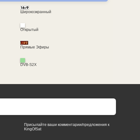
Широкоэкранный
Открытый
Прямые Эфиры
DVB-S2X
Присылайте ваши комментарии/предложения к
KingOfSat