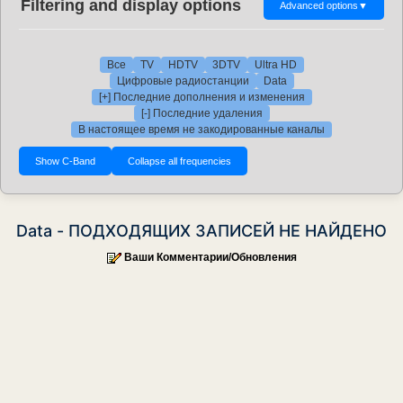
Filtering and display options
Advanced options
▼
Все
TV
HDTV
3DTV
Ultra HD
Цифровые радиостанции
Data
[+] Последние дополнения и изменения
[-] Последние удаления
В настоящее время не закодированные каналы
Data - ПОДХОДЯЩИХ ЗАПИСЕЙ НЕ НАЙДЕНО
Ваши Комментарии/Обновления