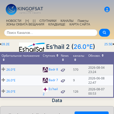
НОВОСТИ
[+]
[-]
СПУТНИКИ
КАНАЛЫ
Пакеты
ЗОНЫ ОХВАТА ВЕЩАНИЯ
КЛАДБИЩЕ
КАРТА САЙТА
28.2E
25.5E
Es'hail 2 (
26.0°E
)
Орбитальное положение
Спутник
News
каналы
Обновл.
2026-08-04
Badr 8
26.0°E
570
23:24
2026-06-08
Badr 7
26.0°E
9
22:47
Es'hail
2026-08-07
26.0°E
126
00:53
2
Data