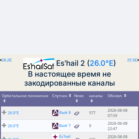
28.2E
25.5E
Es'hail 2 (
26.0°E
)
В настоящее время не
закодированные каналы
Орбитальное положение
Спутник
News
каналы
Обновл.
2026-08-08
Badr 8
26.0°E
577
07:59
2026-06-08
Badr 7
26.0°E
9
22:47
Es'hail
2026-08-08