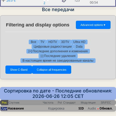
26.0°E
125
00:54
2
Все передачи
Filtering and display options
Advanced options
▼
Все
TV
HDTV
3DTV
Ultra HD
Цифровые радиостанции
Data
[+] Последние дополнения и изменения
[-] Последние удаления
В настоящее время не закодированные каналы
Сортировка по дате - Последние обновления:
2026-06-26 12:05 CET
Pos
Спутник
Частота
Pol
Стандарт
Модуляция
SR/FEC
Название
Кодировка
SID
Audio
Обновл.