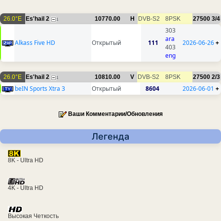
26.0°E
Es'hail 2
10770.00
H
DVB-S2
8PSK
27500
3/4
1
303
ara
Alkass Five HD
Открытый
111
2026-06-26
+
403
eng
26.0°E
Es'hail 2
10810.00
V
DVB-S2
8PSK
27500
2/3
1
beIN Sports Xtra 3
Открытый
8604
2026-06-01
+
Ваши Комментарии/Обновления
Легенда
8K - Ultra HD
4K - Ultra HD
Высокая Четкость