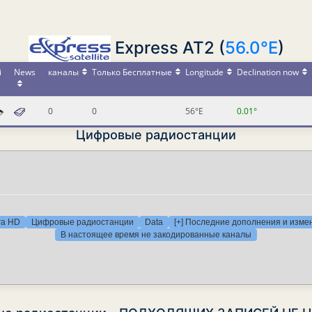
Express AT2 (
56.0°E
)
i
News
каналы
Только Бесплатные
Longitude
Declination now
0
0
56°E
0.01°
Цифровые радиостанции
ra HD
Цифровые радиостанции
Data
[+] Последние дополнения и изме
В настоящее время не закодированные каналы