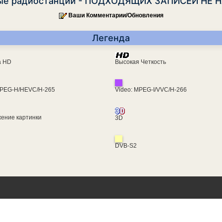
ые радиостанции - ПОДХОДЯЩИХ ЗАПИСЕЙ НЕ 
Ваши Комментарии/Обновления
Легенда
ra HD
Высокая Четкость
MPEG-H/HEVC/H-265
Video: MPEG-I/VVC/H-266
ение картинки
3D
DVB-S2