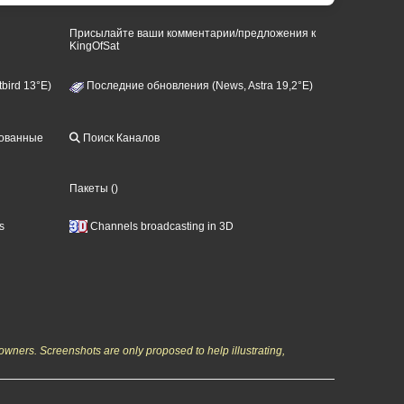
Присылайте ваши комментарии/предложения к
KingOfSat
bird 13°E)
Последние обновления (News, Astra 19,2°E)
рованные
Поиск Каналов
Пакеты
()
s
Channels broadcasting in 3D
owners. Screenshots are only proposed to help illustrating,