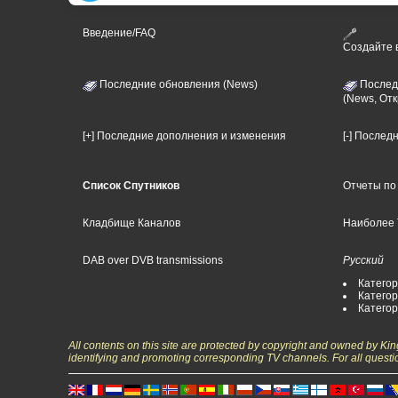
Введение/FAQ
Создайте
Последние обновления (News)
Послед
(News, От
[+] Последние дополнения и изменения
[-] Послед
Список Спутников
Отчеты по
Кладбище Каналов
Наиболее 
DAB over DVB transmissions
Русский
Категор
Категор
Катего
All contents on this site are protected by copyright and owned by Ki
identifying and promoting corresponding TV channels. For all questi