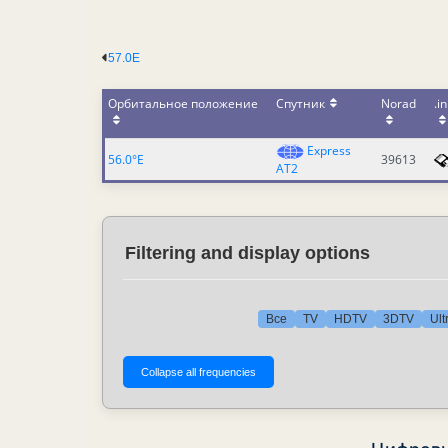
57.0E
Орбитальное положение
Спутник
Norad
.in
Express
56.0°E
39613
AT2
Filtering and display options
Все
TV
HDTV
3DTV
Ult