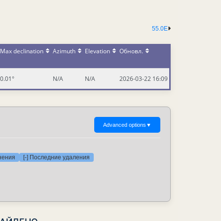
55.0E
Max declination
Azimuth
Elevation
Обновл.
0.01°
N/A
N/A
2026-03-22 16:09
Advanced options
▼
нения
[-] Последние удаления