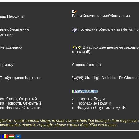
Ваши Комментарии/Обновления
 ваш Профиль
ние обновления
Последние обновления (News, Hot
крытый)
ние удаления
В настоящее время не закоди
каналы (5)
 приему
Список Каналов
Требующиеся Картинки
Ultra High Definition TV Channel
ия: Спорт, Открытый
Частоты Подач
ия: Новости, Открытый
Последние Подачи
рия: Фильмы, Открытый
Форум по Спутниковому ТВ
ngOfSat, except contents shown in some screenshots that belong to their respective 
ons/remarks related to copyright, please contact KingOfSat webmaster.