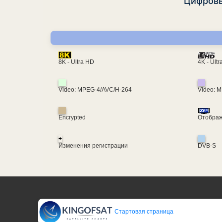
Цифров
4K - Ult
8K - Ultra HD
Video: MPEG-4/AVC/H-264
Video: 
Encrypted
Отображ
+
Изменения регистрации
DVB-S
Стартовая страница