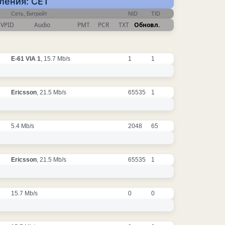
вления: CET
Сеть, Битрейт
NID
TID
VPID
Audio
PMT
PCR
TXT
Обновл.
E-61 VIA 1
, 15.7 Mb/s
1
1
Ericsson
, 21.5 Mb/s
65535
1
5.4 Mb/s
2048
65
Ericsson
, 21.5 Mb/s
65535
1
15.7 Mb/s
0
0