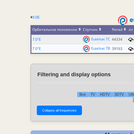
9.0E
Орбитальное положение
Спутник
Norad
.ini
Eutelsat 7C
7.0°E
44334
Eutelsat 7B
7.0°E
39163
Filtering and display options
Все
TV
HDTV
3DTV
Ult