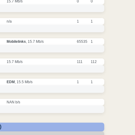
15.7 Mb/s
0
0
n/a
1
1
Mobilelinks
, 15.7 Mb/s
65535
1
15.7 Mb/s
111
112
EDM
, 15.5 Mb/s
1
1
NAN b/s
)