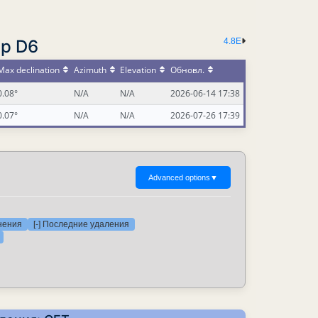
ер D6
4.8E
Max declination
Azimuth
Elevation
Обновл.
0.08°
N/A
N/A
2026-06-14 17:38
0.07°
N/A
N/A
2026-07-26 17:39
Advanced options
▼
нения
[-] Последние удаления