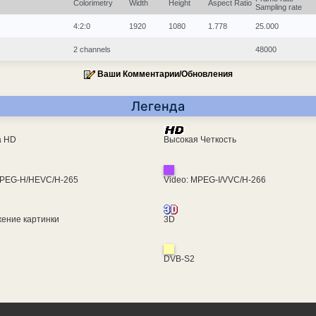
Colorimetry
Width
Height
Aspect Ratio
Sampling rate
4:2:0
1920
1080
1.778
25.000
2 channels
48000
Ваши Комментарии/Обновления
Легенда
ra HD
Высокая Четкость
MPEG-H/HEVC/H-265
Video: MPEG-I/VVC/H-266
ение картинки
3D
DVB-S2