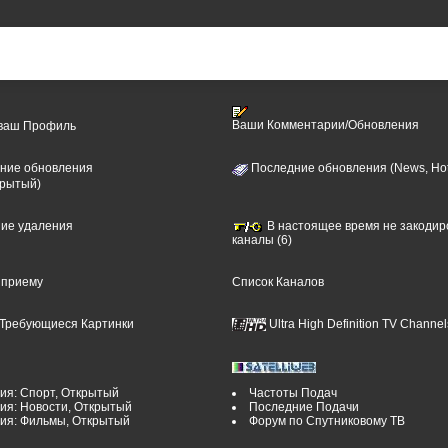
Ваши Комментарии/Обновления
 ваш Профиль
ние обновления
Последние обновления (News, Hot
крытый)
ние удаления
В настоящее время не закоди
каналы (6)
 приему
Список Каналов
Требующиеся Картинки
Ultra High Definition TV Channel
ия: Спорт, Открытый
Частоты Подач
ия: Новости, Открытый
Последние Подачи
рия: Фильмы, Открытый
Форум по Спутниковому ТВ