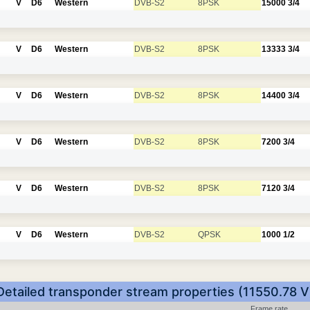
V
D6
Western
DVB-S2
8PSK
15000
3/4
V
D6
Western
DVB-S2
8PSK
13333
3/4
V
D6
Western
DVB-S2
8PSK
14400
3/4
V
D6
Western
DVB-S2
8PSK
7200
3/4
V
D6
Western
DVB-S2
8PSK
7120
3/4
V
D6
Western
DVB-S2
QPSK
1000
1/2
Detailed transponder stream properties (11550.78 V
Frame rate