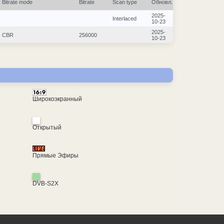
Bitrate mode
Bitrate
Scan type
Обновл.
2025-
Interlaced
10-23
2025-
CBR
256000
10-23
Широкоэкранный
Открытый
Прямые Эфиры
DVB-S2X