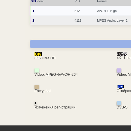
SID
Ident.
PID
Format
1
512
AVC 4.1, High
1
4112
MPEG Audio, Layer 2
4K - Ult
8K - Ultra HD
Video: MPEG-4/AVC/H-264
Video: 
Encrypted
Отображ
+
Изменения регистрации
DVB-S