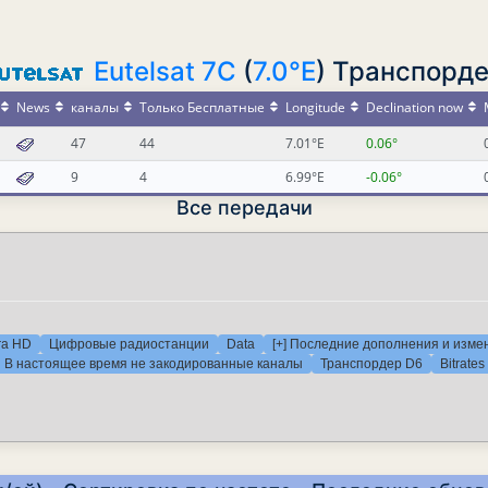
Eutelsat 7C
(
7.0°E
) Транспорд
News
каналы
Только Бесплатные
Longitude
Declination now
47
44
7.01°E
0.06°
9
4
6.99°E
-0.06°
Все передачи
ra HD
Цифровые радиостанции
Data
[+] Последние дополнения и изме
В настоящее время не закодированные каналы
Транспордер D6
Bitrates