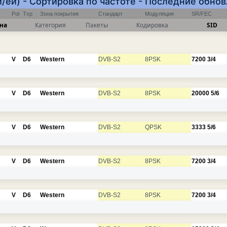
и/ей) - Сортировка по частоте - Последние обно
Pol
Txp
Зона покрытия
Стандарт
Модуляция
SR/FEC
на
Категория
Пакеты
Кодировка
SID
V
D6
Western
DVB-S2
8PSK
7200
3/4
V
D6
Western
DVB-S2
8PSK
20000
5/6
V
D6
Western
DVB-S2
QPSK
3333
5/6
V
D6
Western
DVB-S2
8PSK
7200
3/4
V
D6
Western
DVB-S2
8PSK
7200
3/4