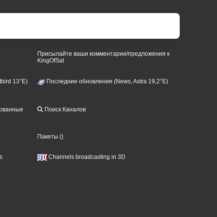
Присылайте ваши комментарии/предложения к
KingOfSat
bird 13°E)
Последние обновления (News, Astra 19,2°E)
рованные
Поиск Каналов
Пакеты
()
s
Channels broadcasting in 3D