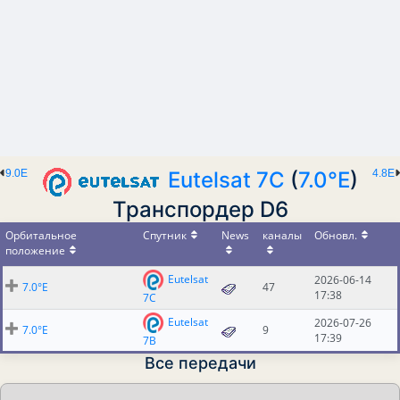
9.0E
Eutelsat 7C
(
7.0°E
)
4.8E
Транспордер D6
Орбитальное
Спутник
News
каналы
Обновл.
положение
Eutelsat
2026-06-14
7.0°E
47
17:38
7C
Eutelsat
2026-07-26
7.0°E
9
17:39
7B
Все передачи