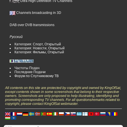
Ultra High Definition TV Channels
Channels broadcasting in 3D
DAB over DVB transmissions
Русский
Категория: Спорт, Открытый
Категория: Новости, Открытый
Категория: Фильмы, Открытый
Частоты Подач
Последние Подачи
Форум по Спутниковому ТВ
All contents on this site are protected by copyright and owned by KingOfSat,
except contents shown in some screenshots that belong to their respective
owners. Screenshots are only proposed to help illustrating, identifying and
promoting corresponding TV channels. For all questions/remarks related to
copyright, please contact KingOfSat webmaster.