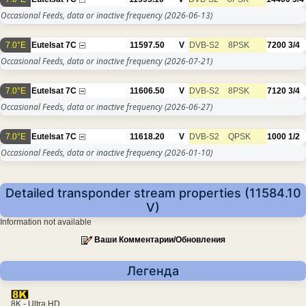
Occasional Feeds, data or inactive frequency
(2026-06-13)
7.0°E
Eutelsat 7C
11597.50
V
DVB-S2
8PSK
7200
3/4
Occasional Feeds, data or inactive frequency
(2026-07-21)
7.0°E
Eutelsat 7C
11606.50
V
DVB-S2
8PSK
7120
3/4
Occasional Feeds, data or inactive frequency
(2026-06-27)
7.0°E
Eutelsat 7C
11618.20
V
DVB-S2
QPSK
1000
1/2
Occasional Feeds, data or inactive frequency
(2026-01-10)
Detailed transponder stream properties (11584.10
V)
Information not available
Ваши Комментарии/Обновления
Легенда
8K - Ultra HD