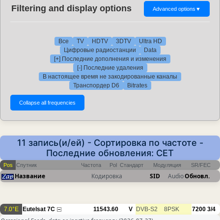
Filtering and display options
Advanced options
▼
Все
TV
HDTV
3DTV
Ultra HD
Цифровые радиостанции
Data
[+] Последние дополнения и изменения
[-] Последние удаления
В настоящее время не закодированные каналы
Транспордер D6
Bitrates
11 запись(и/ей) - Сортировка по частоте -
Последние обновления: CET
Pos
Спутник
Частота
Pol
Стандарт
Модуляция
SR/FEC
Название
Кодировка
SID
Audio
Обновл.
7.0°E
Eutelsat 7C
11543.60
V
DVB-S2
8PSK
7200
3/4