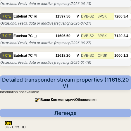
Occasional Feeds, data or inactive frequency
(2026-06-13)
7.0°E
Eutelsat 7C
11597.50
V
DVB-S2
8PSK
7200
3/4
Occasional Feeds, data or inactive frequency
(2026-07-21)
7.0°E
Eutelsat 7C
11606.50
V
DVB-S2
8PSK
7120
3/4
Occasional Feeds, data or inactive frequency
(2026-06-27)
7.0°E
Eutelsat 7C
11618.20
V
DVB-S2
QPSK
1000
1/2
Occasional Feeds, data or inactive frequency
(2026-01-10)
Detailed transponder stream properties (11618.20
V)
Information not available
Ваши Комментарии/Обновления
Легенда
8K - Ultra HD