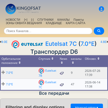
НОВОСТИ
[+]
[-]
СПУТНИКИ
КАНАЛЫ
Пакеты
ЗОНЫ ОХВАТА ВЕЩАНИЯ
КЛАДБИЩЕ
КАРТА САЙТА
9.0E
Eutelsat 7C
(
7.0°E
)
4.8E
Транспордер D6
Орбитальное
Спутник
News
каналы
Обновл.
положение
Eutelsat
2026-07-26
7.0°E
9
17:39
7B
Eutelsat
2026-06-14
7.0°E
47
17:38
7C
Все передачи
Filtering and display options
Advanced options
▼