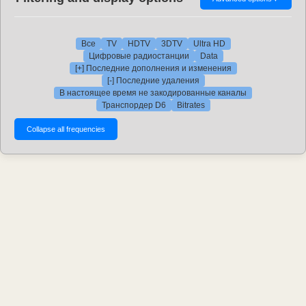
Все
TV
HDTV
3DTV
Ultra HD
Цифровые радиостанции
Data
[+] Последние дополнения и изменения
[-] Последние удаления
В настоящее время не закодированные каналы
Транспордер D6
Bitrates