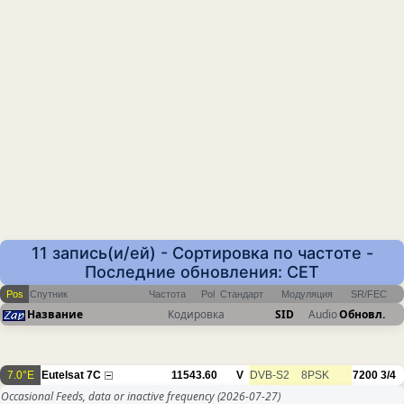
11 запись(и/ей) - Сортировка по частоте -
Последние обновления: CET
Pos
Спутник
Частота
Pol
Стандарт
Модуляция
SR/FEC
Название
Кодировка
SID
Audio
Обновл.
7.0°E
Eutelsat 7C
11543.60
V
DVB-S2
8PSK
7200
3/4
Occasional Feeds, data or inactive frequency
(2026-07-27)