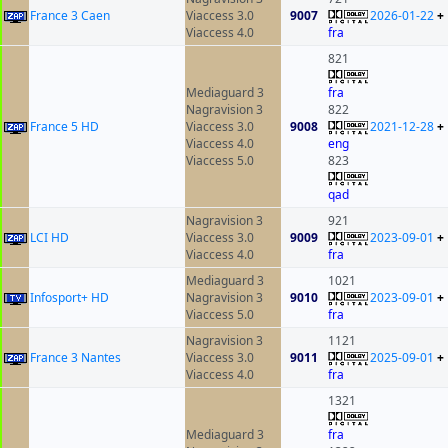
France 3 Caen
Viaccess 3.0
9007
2026-01-22
+
Viaccess 4.0
fra
821
Mediaguard 3
fra
Nagravision 3
822
France 5 HD
Viaccess 3.0
9008
2021-12-28
+
Viaccess 4.0
eng
Viaccess 5.0
823
qad
Nagravision 3
921
LCI HD
Viaccess 3.0
9009
2023-09-01
+
Viaccess 4.0
fra
Mediaguard 3
1021
Infosport+ HD
Nagravision 3
9010
2023-09-01
+
Viaccess 5.0
fra
Nagravision 3
1121
France 3 Nantes
Viaccess 3.0
9011
2025-09-01
+
Viaccess 4.0
fra
1321
Mediaguard 3
fra