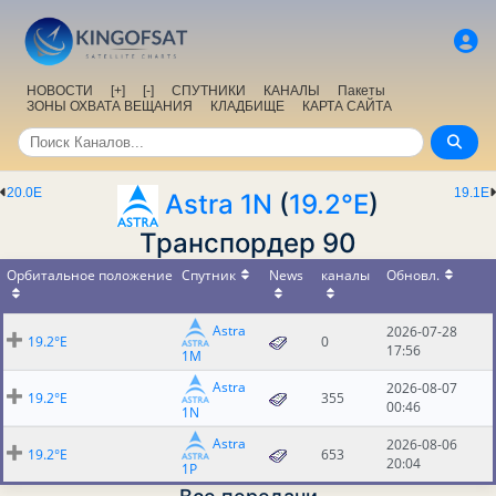
НОВОСТИ
[+]
[-]
СПУТНИКИ
КАНАЛЫ
Пакеты
ЗОНЫ ОХВАТА ВЕЩАНИЯ
КЛАДБИЩЕ
КАРТА САЙТА
20.0E
19.1E
Astra 1N
(
19.2°E
)
Транспордер 90
Орбитальное положение
Спутник
News
каналы
Обновл.
Astra
2026-07-28
19.2°E
0
17:56
1M
Astra
2026-08-07
19.2°E
355
00:46
1N
Astra
2026-08-06
19.2°E
653
20:04
1P