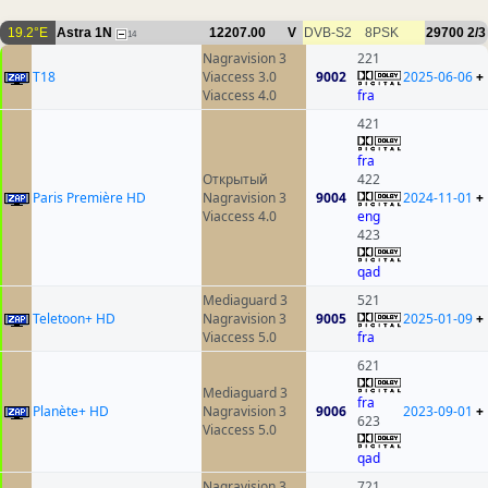
19.2°E
Astra 1N
12207.00
V
DVB-S2
8PSK
29700
2/3
14
Nagravision 3
221
T18
Viaccess 3.0
9002
2025-06-06
+
Viaccess 4.0
fra
421
fra
Открытый
422
Paris Première HD
Nagravision 3
9004
2024-11-01
+
Viaccess 4.0
eng
423
qad
Mediaguard 3
521
Teletoon+ HD
Nagravision 3
9005
2025-01-09
+
Viaccess 5.0
fra
621
Mediaguard 3
fra
Planète+ HD
Nagravision 3
9006
2023-09-01
+
623
Viaccess 5.0
qad
Nagravision 3
721