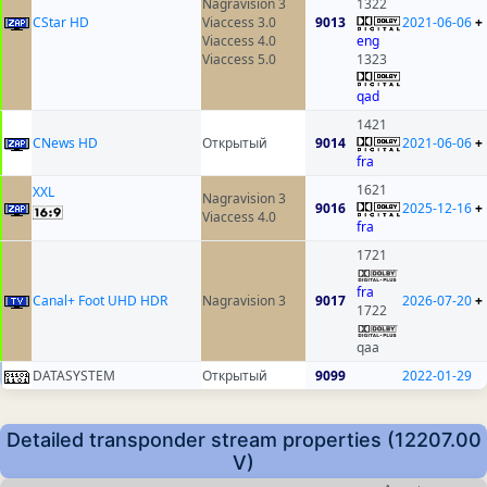
Nagravision 3
1322
CStar HD
Viaccess 3.0
9013
2021-06-06
+
Viaccess 4.0
eng
Viaccess 5.0
1323
qad
1421
CNews HD
Открытый
9014
2021-06-06
+
fra
1621
XXL
Nagravision 3
9016
2025-12-16
+
Viaccess 4.0
fra
1721
fra
Canal+ Foot UHD HDR
Nagravision 3
9017
2026-07-20
+
1722
qaa
DATASYSTEM
Открытый
9099
2022-01-29
Detailed transponder stream properties (12207.00
V)