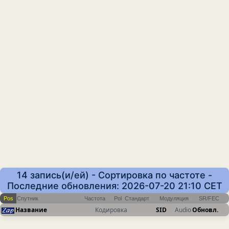
14 запись(и/ей) - Сортировка по частоте -
Последние обновления: 2026-07-20 21:10 CET
Pos
Спутник
Частота
Pol
Стандарт
Модуляция
SR/FEC
Название
Кодировка
SID
Audio
Обновл.