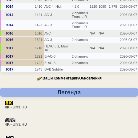
9013
1323
AC-3
2 channels
2026-08-07
9014
1410
AVC 4, High
4:2:0
1920
1080
1.778
2026-08-07
2 channels
9014
1421
AC-3
2026-08-07
Front: L R
2 channels
9014
1423
AC-3
2026-08-07
Front: L R
9016
1610
AVC
N/A
N/A
2026-08-07
9016
1621
AC-3
2 channels
2026-08-07
HEVC 5.1, Main
9017
1710
N/A
N/A
2026-08-07
10
9017
1721
E-AC-3
2 channels
2026-08-07
9017
1722
E-AC-3
2 channels
2026-08-07
9017
1743
DVB Subtitle
2026-08-07
Ваши Комментарии/Обновления
Легенда
8K - Ultra HD
4K - Ultra HD