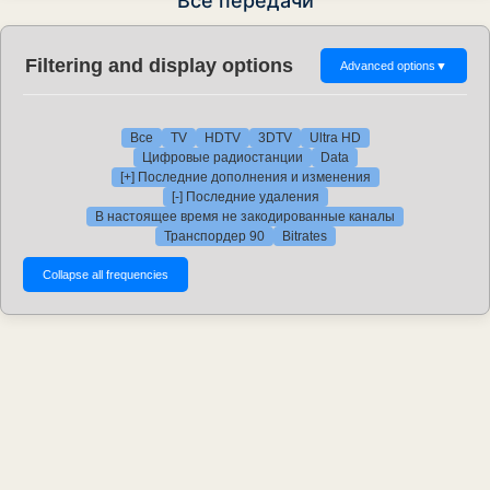
Все передачи
Filtering and display options
Advanced options
▼
Все
TV
HDTV
3DTV
Ultra HD
Цифровые радиостанции
Data
[+] Последние дополнения и изменения
[-] Последние удаления
В настоящее время не закодированные каналы
Транспордер 90
Bitrates