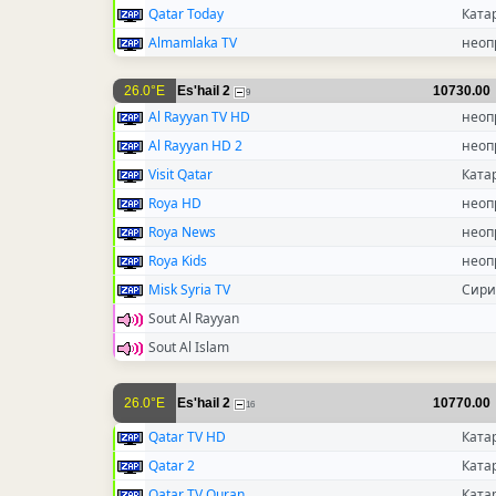
Qatar Today
Ката
Almamlaka TV
неоп
26.0°E
Es'hail 2
10730.00
9
Al Rayyan TV HD
неоп
Al Rayyan HD 2
неоп
Visit Qatar
Ката
Roya HD
неоп
Roya News
неоп
Roya Kids
неоп
Misk Syria TV
Сири
Sout Al Rayyan
Sout Al Islam
26.0°E
Es'hail 2
10770.00
16
Qatar TV HD
Ката
Qatar 2
Ката
Qatar TV Quran
Ката