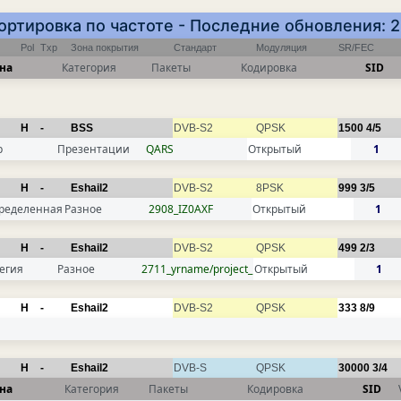
Сортировка по частоте - Последние обновления: 
Pol
Txp
Зона покрытия
Стандарт
Модуляция
SR/FEC
на
Категория
Пакеты
Кодировка
SID
H
-
BSS
DVB-S2
QPSK
1500
4/5
р
Презентации
QARS
Открытый
1
H
-
Eshail2
DVB-S2
8PSK
999
3/5
ределенная
Разное
2908_IZ0AXF
Открытый
1
H
-
Eshail2
DVB-S2
QPSK
499
2/3
егия
Разное
2711_yrname/project_
Открытый
1
H
-
Eshail2
DVB-S2
QPSK
333
8/9
H
-
Eshail2
DVB-S
QPSK
30000
3/4
на
Категория
Пакеты
Кодировка
SID