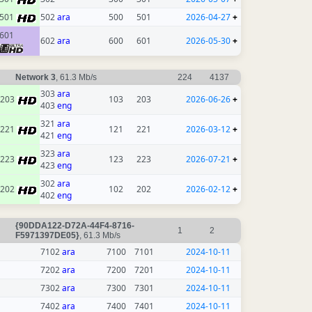
501
502
ara
500
501
2026-04-27
+
601
602
ara
600
601
2026-05-30
+
Network 3
, 61.3 Mb/s
224
4137
303
ara
203
103
203
2026-06-26
+
403
eng
321
ara
221
121
221
2026-03-12
+
421
eng
323
ara
223
123
223
2026-07-21
+
423
eng
302
ara
202
102
202
2026-02-12
+
402
eng
{90DDA122-D72A-44F4-8716-
1
2
F5971397DE05}
, 61.3 Mb/s
7102
ara
7100
7101
2024-10-11
7202
ara
7200
7201
2024-10-11
7302
ara
7300
7301
2024-10-11
7402
ara
7400
7401
2024-10-11