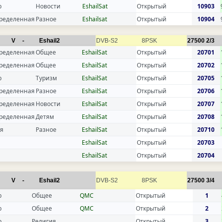
р
Новости
EshailSat
Открытый
10903
ределенная
Разное
Eshailsat
Открытый
10904
V
-
Eshail2
DVB-S2
8PSK
27500
2/3
ределенная
Общее
EshailSat
Открытый
20701
ределенная
Общее
EshailSat
Открытый
20702
р
Туризм
EshailSat
Открытый
20705
ределенная
Разное
EshailSat
Открытый
20706
ределенная
Новости
EshailSat
Открытый
20707
ределенная
Детям
EshailSat
Открытый
20708
я
Разное
EshailSat
Открытый
20710
EshailSat
Открытый
20703
EshailSat
Открытый
20704
V
-
Eshail2
DVB-S2
8PSK
27500
3/4
р
Общее
QMC
Открытый
1
р
Общее
QMC
Открытый
2
р
Религия
Открытый
3