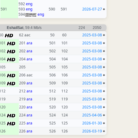
592
eng
591
593
eng
590
591
2026-07-27
+
594
eng
EshailSat
, 59.4 Mb/s
224
2050
60
62 aac
50
60
2025-03-08
+
101
201
ara
501
101
2025-03-08
+
102
202
ara
502
102
2025-03-08
+
104
204
ara
504
104
2025-03-08
+
105
205
505
105
2025-03-08
+
106
206 aac
506
106
2025-03-08
+
109
209
ara
509
109
2025-03-08
+
112
212
ara
512
112
2025-03-08
+
119
219
ara
519
119
2025-03-08
+
120
220
ara
520
120
2025-03-08
+
124
224
ara
524
124
2025-04-06
+
125
225
ara
525
125
2026-01-30
+
126
226
ara
526
126
2026-03-19
+