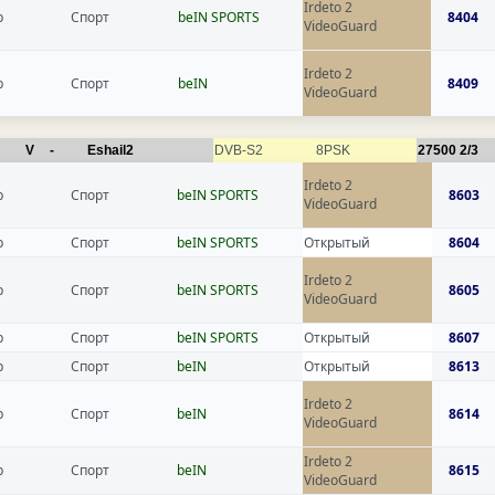
Irdeto 2
р
Спорт
beIN SPORTS
8404
VideoGuard
Irdeto 2
р
Спорт
beIN
8409
VideoGuard
V
-
Eshail2
DVB-S2
8PSK
27500
2/3
Irdeto 2
р
Спорт
beIN SPORTS
8603
VideoGuard
р
Спорт
beIN SPORTS
Открытый
8604
Irdeto 2
р
Спорт
beIN SPORTS
8605
VideoGuard
р
Спорт
beIN SPORTS
Открытый
8607
р
Спорт
beIN
Открытый
8613
Irdeto 2
р
Спорт
beIN
8614
VideoGuard
Irdeto 2
р
Спорт
beIN
8615
VideoGuard