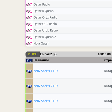
Qatar Radio
Qatar R Quran
Qatar Oryx Radio
Qatar QBS Radio
Qatar Urdu Radio
Qatar R Quran 2
Hola Qatar
26.0°E
Es'hail 2
10810.00
5
Название
Стра
beIN Sports 1 HD
Ката
beIN Sports 2 HD
Ката
beIN Sports 3 HD
Ката