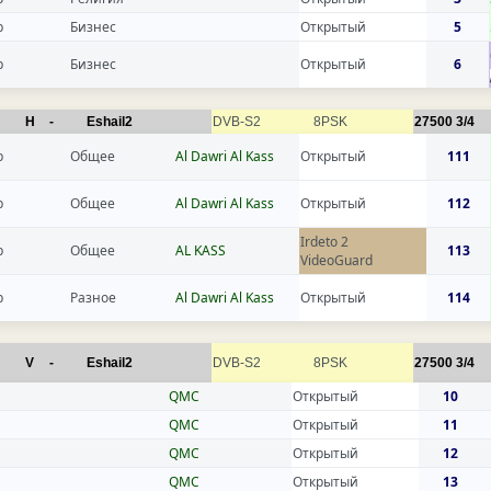
р
Бизнес
Открытый
5
р
Бизнес
Открытый
6
H
-
Eshail2
DVB-S2
8PSK
27500
3/4
р
Общее
Al Dawri Al Kass
Открытый
111
р
Общее
Al Dawri Al Kass
Открытый
112
Irdeto 2
р
Общее
AL KASS
113
VideoGuard
р
Разное
Al Dawri Al Kass
Открытый
114
V
-
Eshail2
DVB-S2
8PSK
27500
3/4
QMC
Открытый
10
QMC
Открытый
11
QMC
Открытый
12
QMC
Открытый
13