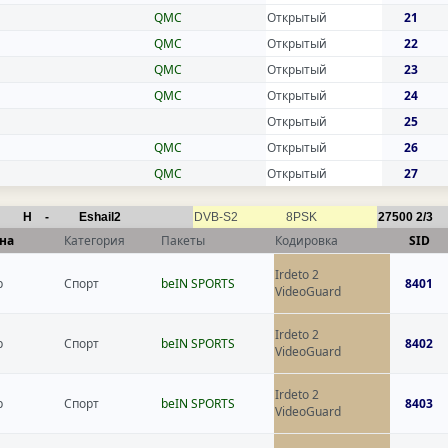
QMC
Открытый
21
QMC
Открытый
22
QMC
Открытый
23
QMC
Открытый
24
Открытый
25
QMC
Открытый
26
QMC
Открытый
27
H
-
Eshail2
DVB-S2
8PSK
27500
2/3
на
Категория
Пакеты
Кодировка
SID
Irdeto 2
р
Спорт
beIN SPORTS
8401
VideoGuard
Irdeto 2
р
Спорт
beIN SPORTS
8402
VideoGuard
Irdeto 2
р
Спорт
beIN SPORTS
8403
VideoGuard