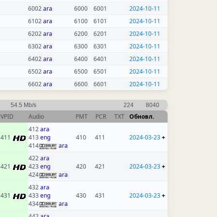
6002
ara
6000
6001
2024-10-11
6102
ara
6100
6101
2024-10-11
6202
ara
6200
6201
2024-10-11
6302
ara
6300
6301
2024-10-11
6402
ara
6400
6401
2024-10-11
6502
ara
6500
6501
2024-10-11
6602
ara
6600
6601
2024-10-11
54.5 Mb/s
224
8040
VPID
Audio
PMT
PCR
TXT
Обновл.
412
ara
411
413
eng
410
411
2024-03-23
+
414
ara
422
ara
421
423
eng
420
421
2024-03-23
+
424
ara
432
ara
431
433
eng
430
431
2024-03-23
+
434
ara
442
ara