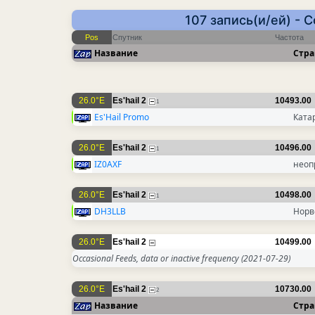
107 запись(и/ей) - 
Pos
Спутник
Частота
Название
Стра
26.0°E
Es'hail 2
10493.00
1
Es'Hail Promo
Ката
26.0°E
Es'hail 2
10496.00
1
IZ0AXF
неоп
26.0°E
Es'hail 2
10498.00
1
DH3LLB
Норв
26.0°E
Es'hail 2
10499.00
Occasional Feeds, data or inactive frequency
(2021-07-29)
26.0°E
Es'hail 2
10730.00
2
Название
Стра