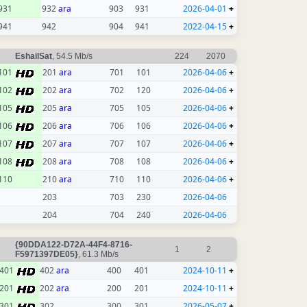
931
932
ara
903
931
2026-04-01
+
941
942
904
941
2022-04-15
+
EshailSat
, 54.5 Mb/s
224
2070
101
201
ara
701
101
2026-04-06
+
102
202
ara
702
120
2026-04-06
+
105
205
ara
705
105
2026-04-06
+
106
206
ara
706
106
2026-04-06
+
107
207
ara
707
107
2026-04-06
+
108
208
ara
708
108
2026-04-06
+
110
210
ara
710
110
2026-04-06
+
203
703
230
2026-04-06
204
704
240
2026-04-06
{90DDA122-D72A-44F4-8716-
1
2
F5971397DE05}
, 61.3 Mb/s
401
402
ara
400
401
2024-10-11
+
201
202
ara
200
201
2024-10-11
+
301
302
300
301
2026-05-07
+