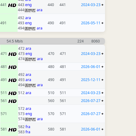
441
443
eng
440
441
2024-03-23
+
444
ara
492
ara
491
493
eng
490
491
2026-05-11
+
494
ara
54.5 Mb/s
224
8060
472
ara
471
473
eng
470
471
2024-03-23
+
474
ara
481
480
481
2026-06-01
+
492
ara
491
493
ara
490
491
2025-12-11
+
494
ara
511
512
ara
510
511
2024-03-23
+
561
560
561
2026-07-27
+
572
ara
571
573
eng
570
571
2026-07-27
+
574
ara
582
fra
581
580
581
2026-06-01
+
583
fra