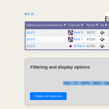
28.2E
Орбитальное положение
Спутник
Norad
.ini
Badr 8
26.0°E
56757
Badr 7
26.0°E
41029
Es'hail 2
26.0°E
43700
Filtering and display options
Все
TV
HDTV
3DTV
Ult