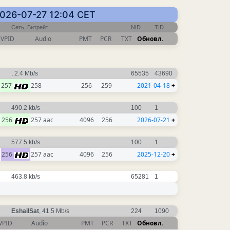
2026-07-27 12:04 CET
Сеть, Битрейт
NID
TID
VPID
Audio
PMT
PCR
TXT
Обновл.
, 2.4 Mb/s
65535
43690
257
258
256
259
2021-04-18
+
490.2 kb/s
100
1
256
257 aac
4096
256
2026-07-21
+
577.5 kb/s
100
1
256
257 aac
4096
256
2025-12-20
+
463.8 kb/s
65281
1
EshailSat
, 41.5 Mb/s
224
1090
VPID
Audio
PMT
PCR
TXT
Обновл.