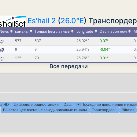
Es'hail 2
(
26.0°E
) Транспордер
News
каналы
Только Бесплатные
Longitude
Declination now
M
577
537
26.02°E
0.07°
0
9
9
25.94°E
-0.04°
0
125
70
25.76°E
0.01°
0
Все передачи
ra HD
Цифровые радиостанции
Data
[+] Последние дополнения и изме
В настоящее время не закодированные каналы
Транспордер -
Bitrates