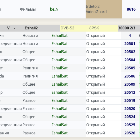
Irdeto 2
р
Фильмы
beIN
8616
VideoGuard
V
-
Eshail2
DVB-S2
8PSK
30000
2/3
ия
Новости
EshailSat
Открытый
4
ределенная
Новости
EshailSat
Открытый
20501
я
Общее
EshailSat
Открытый
20502
ределенная
Общее
EshailSat
Открытый
20504
ет
Религия
EshailSat
Открытый
20505
da
Религия
EshailSat
Открытый
20506
н
Общее
EshailSat
Открытый
20509
ир
Общее
EshailSat
Открытый
20512
н
Разное
EshailSat
Открытый
20519
ределенная
Разное
EshailSat
Открытый
20520
я
Общее
EshailSat
Открытый
20524
ределенная
Разное
EshailSat
Открытый
20525
ания
Разное
EshailSat
Открытый
20526