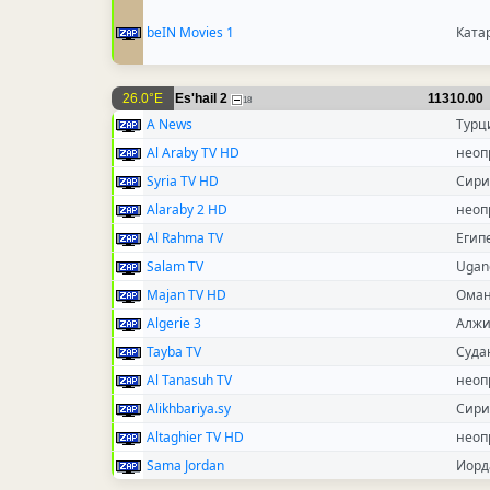
beIN Movies 1
Ката
26.0°E
Es'hail 2
11310.00
18
A News
Турц
Al Araby TV HD
неоп
Syria TV HD
Сири
Alaraby 2 HD
неоп
Al Rahma TV
Егип
Salam TV
Ugan
Majan TV HD
Ома
Algerie 3
Алж
Tayba TV
Суда
Al Tanasuh TV
неоп
Alikhbariya.sy
Сири
Altaghier TV HD
неоп
Sama Jordan
Иорд